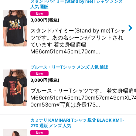
スタンドバイミー(Stand by me)Tシャツ メンズ
人気 通販
3,080
円
(税込)
スタンドバイミー(Stand by me)Tシャ
ツです。あの名シーンがプリントされ
ています 着丈身幅肩幅
M66cm51cm45cmL70cm…
ブルース・リーTシャツ メンズ 人気 通販
3,080
円
(税込)
ブルース・リーTシャツです。 着丈身幅肩
M66cm51cm45cmL70cm57cm49cmXL7
0cm53cm※写真は身長173…
カミナリ KAMINARI Tシャツ 親父 BLACK KMT-
270 通販 メンズ 人気