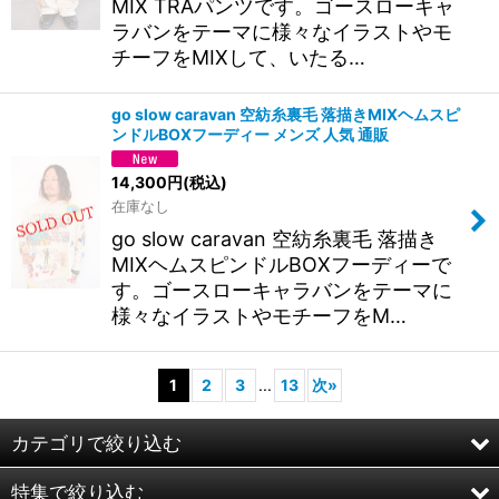
MIX TRAパンツです。ゴースローキャ
ラバンをテーマに様々なイラストやモ
チーフをMIXして、いたる…
go slow caravan 空紡糸裏毛 落描きMIXヘムスピ
ンドルBOXフーディー メンズ 人気 通販
14,300
円
(税込)
在庫なし
go slow caravan 空紡糸裏毛 落描き
MIXヘムスピンドルBOXフーディーで
す。ゴースローキャラバンをテーマに
様々なイラストやモチーフをM…
1
2
3
...
13
次
»
カテゴリで絞り込む
特集で絞り込む