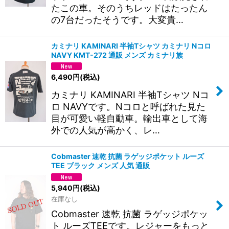
たこの車。そのうちレッドはたったん
の7台だったそうです。大変貴…
カミナリ KAMINARI 半袖Tシャツ カミナリ Nコロ
NAVY KMT-272 通販 メンズ カミナリ族
6,490
円
(税込)
カミナリ KAMINARI 半袖Tシャツ Nコ
ロ NAVYです。Nコロと呼ばれた見た
目が可愛い軽自動車。輸出車として海
外での人気が高かく、レ…
Cobmaster 速乾 抗菌 ラゲッジポケット ルーズ
TEE ブラック メンズ 人気 通販
5,940
円
(税込)
在庫なし
Cobmaster 速乾 抗菌 ラゲッジポケッ
ト ルーズTEEです。レジャーをもっと