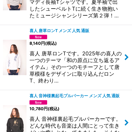
マディ長袖Tシャツです。夏半袖で出
したシューベルトTに続く生き物抱い
たミュージシャンシリーズ第２弾！…
喜人 唐草ロンT メンズ 人気 通販
8,140
円
(税込)
喜人 唐草ロンTです。2025年の喜人の
一つのテーマ「和の原点に立ち返るア
イテム」その一つのモチーフとして唐
草模様をデザインに取り込んだロン
T、終わり…
喜人 音神様裏起毛プルパーカー メンズ 人気 通販
10,780
円
(税込)
喜人 音神様裏起毛プルパーカーです。
どんな時代も音楽は人間にとって生き