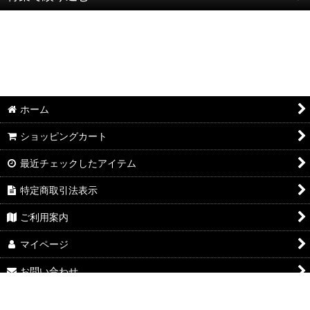
go slow caravan ゴースローキャラバン
AOZORA -BLUE HEAVEN-
半袖Ｔシャツ：和柄
カミナリ KAMINARI カミナリモータース
半袖Ｔシャツ：アメカジ・他
graph zero グラフゼロ
ポロシャツ：和柄
ホーム
Y'2 LEATHER ワイツーレザー
ポロシャツ：アメカジ・他
ショッピングカート
SLOPER
長袖・七分袖Ｔシャツ：和柄
最近チェックしたアイテム
粋狂 Ｓｕｉｋｙｏｕ
長袖・七分袖Ｔシャツ：アメカジ・他
特定商取引法表示
TEDMAN テッドマン 【TED COMPANY】
長袖シャツ：和柄
ご利用案内
KEI'S CLOTHING ケイズクロージング
長袖シャツ：アメカジ・他
マイページ
お問い合わせ
POST GENERAL
ジャケット：和柄
grn outdoor
ジャケット：アメカジ・他