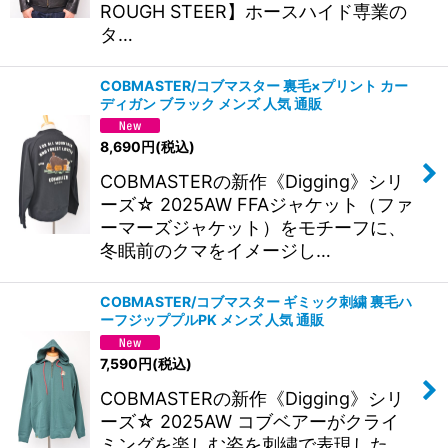
ROUGH STEER】ホースハイド専業の
タ…
COBMASTER/コブマスター 裏毛×プリント カー
ディガン ブラック メンズ 人気 通販
8,690
円
(税込)
COBMASTERの新作《Digging》シリ
ーズ☆ 2025AW FFAジャケット（ファ
ーマーズジャケット）をモチーフに、
冬眠前のクマをイメージし…
COBMASTER/コブマスター ギミック刺繍 裏毛ハ
ーフジッププルPK メンズ 人気 通販
7,590
円
(税込)
COBMASTERの新作《Digging》シリ
ーズ☆ 2025AW コブベアーがクライ
ミングを楽しむ姿を刺繍で表現した、