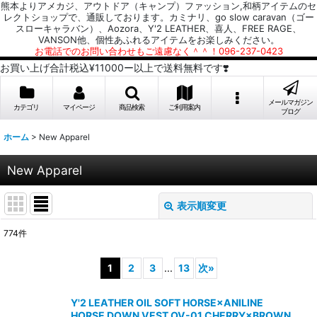
熊本よりアメカジ、アウトドア（キャンプ）ファッション,和柄アイテムのセ
レクトショップで、通販しております。カミナリ、go slow caravan（ゴー
スローキャラバン）、Aozora、Y'2 LEATHER、喜人、FREE RAGE、
VANSON他、個性あふれるアイテムをお楽しみください。
お電話でのお問い合わせもご遠慮なく＾＾！096-237-0423
お買い上げ合計税込¥11000ー以上で送料無料です❣️
メールマガジン
カテゴリ
マイページ
商品検索
ご利用案内
ブログ
ホーム
>
New Apparel
New Apparel
表示順変更
閉じる
774
件
表示数
:
1
2
3
...
13
次
»
並び順
:
Y'2 LEATHER OIL SOFT HORSE×ANILINE
HORSE DOWN VEST OV-01 CHERRY×BROWN