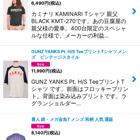
6,490
円
(税込)
カミナリ KAMINARI Tシャツ 親父
BLACK KMT-270です。あの豆腐屋の
親父様の愛車。400台限定のスペシャ
ルな仕様で、メーカーの利益…
GUNZ YANKS Pt. H/S TeeプリントTシャツ メン
ズ ビンテージスタイル
11,990
円
(税込)
GUNZ YANKS Pt. H/S TeeプリントT
シャツ です。前面はフロッキープリン
ト。背面は染み込みプリントです。ラ
グランショルダー…
喜人 続・メガ金魚T メンズ 和柄 人気 通販
8,140
円
(税込)