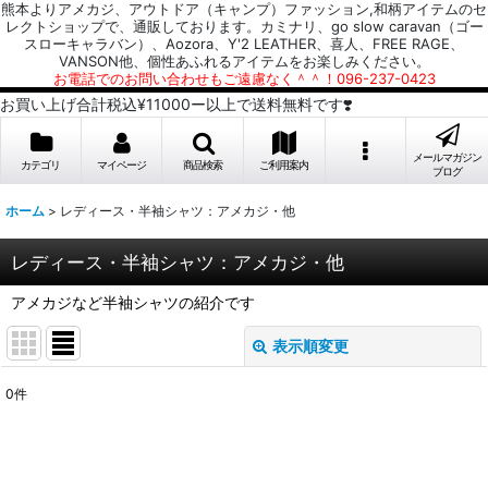
熊本よりアメカジ、アウトドア（キャンプ）ファッション,和柄アイテムのセ
レクトショップで、通販しております。カミナリ、go slow caravan（ゴー
スローキャラバン）、Aozora、Y'2 LEATHER、喜人、FREE RAGE、
VANSON他、個性あふれるアイテムをお楽しみください。
お電話でのお問い合わせもご遠慮なく＾＾！096-237-0423
お買い上げ合計税込¥11000ー以上で送料無料です❣️
メールマガジン
カテゴリ
マイページ
商品検索
ご利用案内
ブログ
ホーム
>
レディース・半袖シャツ：アメカジ・他
レディース・半袖シャツ：アメカジ・他
アメカジなど半袖シャツの紹介です
表示順変更
閉じる
0
件
表示数
:
並び順
: