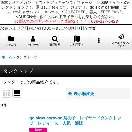
熊本よりアメカジ、アウトドア（キャンプ）ファッション,和柄アイテムのセ
レクトショップで、通販しております。カミナリ、go slow caravan（ゴー
スローキャラバン）、Aozora、Y'2 LEATHER、喜人、FREE RAGE、
VANSON他、個性あふれるアイテムをお楽しみください。
お電話でのお問い合わせもご遠慮なく＾＾！096-237-0423
お買い上げ合計税込¥11000ー以上で送料無料です❣️
メールマガジン
カテゴリ
マイページ
商品検索
ご利用案内
ブログ
ホーム
>
タンクトップ
タンクトップ
タンクトップの商品紹介です。
表示順変更
閉じる
1
件
表示数
:
go slow caravan 鹿の子 レイヤードタンクトッ
プ レディース 人気 通販
並び順
: