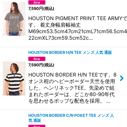
7,590
円
(税込)
HOUSTON PIGMENT PRINT TEE ARMY
す。 着丈身幅肩幅袖丈
M69cm53.5cm47cm21cmL71cm56.5cm
22cmXL73cm59.5cm52c…
HOUSTON BORDER H/N TEE メンズ 人気 通販
7,590
円
(税込)
HOUSTON BORDER H/N TEEです。8
オンス程のヘビーボーダー天竺を使用
した、ヘンリネックTEE。先染めで組
まれたボーダーは、どこか80-90年代
を思わせるポップな配色を採用。 …
HOUSTON BORDER C/N POKET TEE メンズ 人
気 通販