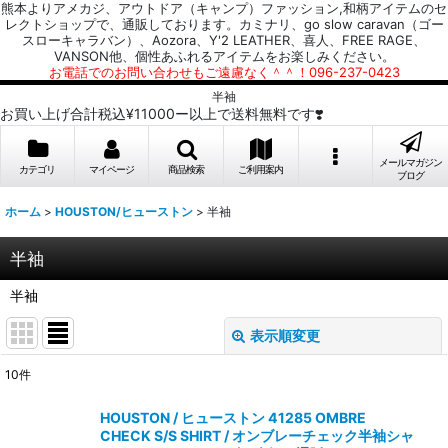
熊本よりアメカジ、アウトドア（キャンプ）ファッション,和柄アイテムのセ
レクトショップで、通販しております。カミナリ、go slow caravan（ゴー
スローキャラバン）、Aozora、Y'2 LEATHER、喜人、FREE RAGE、
VANSON他、個性あふれるアイテムをお楽しみください。
お電話でのお問い合わせもご遠慮なく＾＾！096-237-0423
半袖
お買い上げ合計税込¥11000ー以上で送料無料です❣️
メールマガジン
カテゴリ
マイページ
商品検索
ご利用案内
ブログ
ホーム
>
HOUSTON/ヒューストン
>
半袖
半袖
半袖
表示順変更
閉じる
10
件
表示数
:
HOUSTON / ヒューストン 41285 OMBRE
CHECK S/S SHIRT / オンブレーチェック半袖シャ