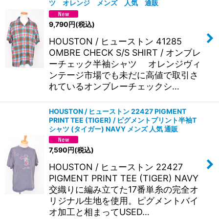
並び順
:
ツ オレンジ メンズ 人気 通販
9,790
円
(税込)
絞り込む
HOUSTON / ヒューストン 41285
OMBRE CHECK S/S SHIRT / オンブレ
ーチェック半袖シャツ オレンジヴィ
ンテージ市場でも未だに高値で取引さ
れているオンブレーチェックシ…
HOUSTON / ヒューストン 22427 PIGMENT
PRINT TEE (TIGER) / ピグメントプリント半袖T
シャツ (タイガー) NAVY メンズ 人気 通販
7,590
円
(税込)
HOUSTON / ヒューストン 22427
PIGMENT PRINT TEE (TIGER) NAVY
交織りに編み立てた17番単糸の完全オ
リジナル生地を使用。ピグメントバイ
オ加工と相まってUSED…