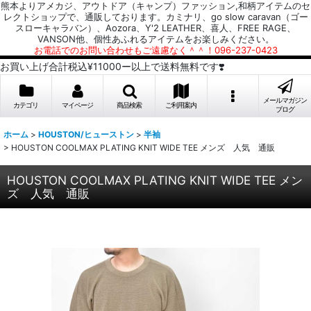
熊本よりアメカジ、アウトドア（キャンプ）ファッション,和柄アイテムのセ
レクトショップで、通販しております。カミナリ、go slow caravan（ゴー
スローキャラバン）、Aozora、Y'2 LEATHER、喜人、FREE RAGE、
VANSON他、個性あふれるアイテムをお楽しみください。
お電話でのお問い合わせもご遠慮なく＾＾！096-237-0423
お買い上げ合計税込¥11000ー以上で送料無料です❣️
メールマガジン
カテゴリ
マイページ
商品検索
ご利用案内
ブログ
ホーム
>
HOUSTON/ヒューストン
>
半袖
>
HOUSTON COOLMAX PLATING KNIT WIDE TEE メンズ 人気 通販
HOUSTON COOLMAX PLATING KNIT WIDE TEE メン
ズ 人気 通販