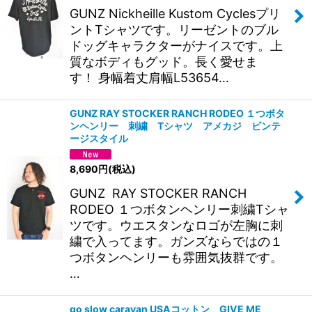
GUNZ Nickheille Kustom Cyclesプリ
ントTシャツです。リーゼントのブル
ドッグキャラクターがナイスです。上
質なボディもグッド。長く愛せま
す！ 身幅着丈肩幅L53654…
GUNZ RAY STOCKER RANCH RODEO １つボタ
ンヘンリー 刺繍 Tシャツ アメカジ ビンテ
ージスタイル
8,690
円
(税込)
GUNZ RAY STOCKER RANCH
RODEO １つボタンヘンリー刺繍Tシャ
ツです。ウエスタンなロゴが左胸に刺
繍で入ってます。ガンズならではの１
つボタンヘンリーも雰囲気抜群です。
…
go slow caravan USAコットン GIVE ME