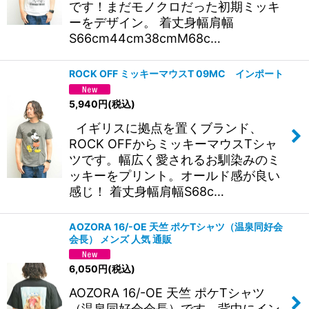
です！まだモノクロだった初期ミッキ
ーをデザイン。 着丈身幅肩幅
S66cm44cm38cmM68c…
ROCK OFF ミッキーマウスT 09MC インポート
5,940
円
(税込)
イギリスに拠点を置くブランド、
ROCK OFFからミッキーマウスTシャ
ツです。幅広く愛されるお馴染みのミ
ッキーをプリント。オールド感が良い
感じ！ 着丈身幅肩幅S68c…
AOZORA 16/-OE 天竺 ポケTシャツ（温泉同好会
会長） メンズ 人気 通販
6,050
円
(税込)
AOZORA 16/-OE 天竺 ポケTシャツ
（温泉同好会会長）です。背中にイン