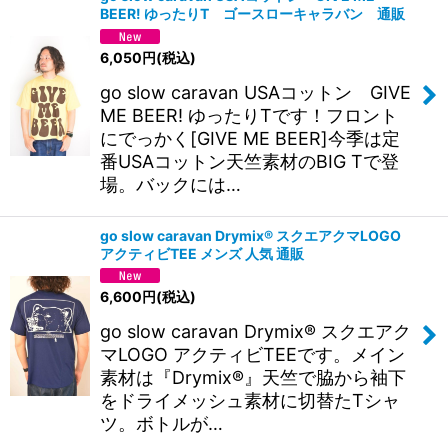
BEER! ゆったりT ゴースローキャラバン 通販
6,050
円
(税込)
go slow caravan USAコットン GIVE
ME BEER! ゆったりTです！フロント
にでっかく[GIVE ME BEER]今季は定
番USAコットン天竺素材のBIG Tで登
場。バックには…
go slow caravan Drymix® スクエアクマLOGO
アクティビTEE メンズ 人気 通販
6,600
円
(税込)
go slow caravan Drymix® スクエアク
マLOGO アクティビTEEです。メイン
素材は『Drymix®』天竺で脇から袖下
をドライメッシュ素材に切替たTシャ
ツ。ボトルが…