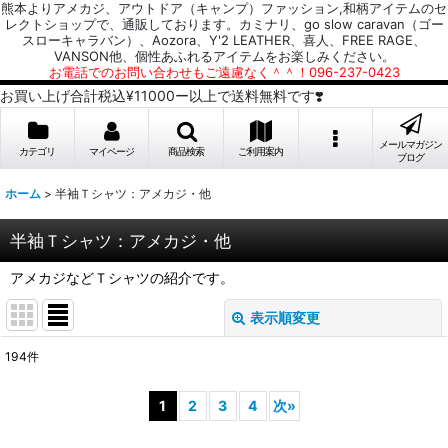
熊本よりアメカジ、アウトドア（キャンプ）ファッション,和柄アイテムのセ
レクトショップで、通販しております。カミナリ、go slow caravan（ゴー
スローキャラバン）、Aozora、Y'2 LEATHER、喜人、FREE RAGE、
VANSON他、個性あふれるアイテムをお楽しみください。
お電話でのお問い合わせもご遠慮なく＾＾！096-237-0423
お買い上げ合計税込¥11000ー以上で送料無料です❣️
メールマガジン
カテゴリ
マイページ
商品検索
ご利用案内
ブログ
ホーム
>
半袖Ｔシャツ：アメカジ・他
半袖Ｔシャツ：アメカジ・他
アメカジなどＴシャツの紹介です。
表示順変更
閉じる
194
件
表示数
:
1
2
3
4
次
»
並び順
: