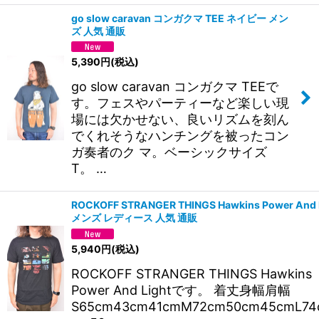
go slow caravan コンガクマ TEE ネイビー メン
ズ 人気 通販
5,390
円
(税込)
go slow caravan コンガクマ TEEで
す。フェスやパーティーなど楽しい現
場には欠かせない、良いリズムを刻ん
でくれそうなハンチングを被ったコン
ガ奏者のク マ。ベーシックサイズ
T。 …
ROCKOFF STRANGER THINGS Hawkins Power And 
メンズ レディース 人気 通販
5,940
円
(税込)
ROCKOFF STRANGER THINGS Hawkins
Power And Lightです。 着丈身幅肩幅
S65cm43cm41cmM72cm50cm45cmL74