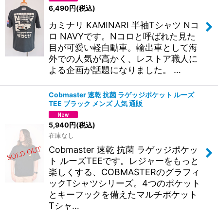
6,490
円
(税込)
カミナリ KAMINARI 半袖Tシャツ Nコ
ロ NAVYです。Nコロと呼ばれた見た
目が可愛い軽自動車。輸出車として海
外での人気が高かく、レストア職人に
よる企画が話題になりました。 …
Cobmaster 速乾 抗菌 ラゲッジポケット ルーズ
TEE ブラック メンズ 人気 通販
5,940
円
(税込)
在庫なし
Cobmaster 速乾 抗菌 ラゲッジポケッ
ト ルーズTEEです。レジャーをもっと
楽しくする、COBMASTERのグラフィ
ックTシャツシリーズ。4つのポケット
とキーフックを備えたマルチポケット
Tシャ…