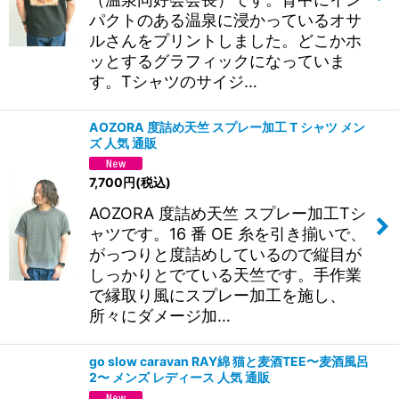
パクトのある温泉に浸かっているオサ
ルさんをプリントしました。どこかホ
ッとするグラフィックになっていま
す。Tシャツのサイジ…
AOZORA 度詰め天竺 スプレー加工 T シャツ メン
ズ 人気 通販
7,700
円
(税込)
AOZORA 度詰め天竺 スプレー加工Tシ
ャツです。16 番 OE 糸を引き揃いで、
がっつりと度詰めしているので縦目が
しっかりとでている天竺です。手作業
で縁取り風にスプレー加工を施し、
所々にダメージ加…
go slow caravan RAY綿 猫と麦酒TEE〜麦酒風呂
2〜 メンズ レディース 人気 通販