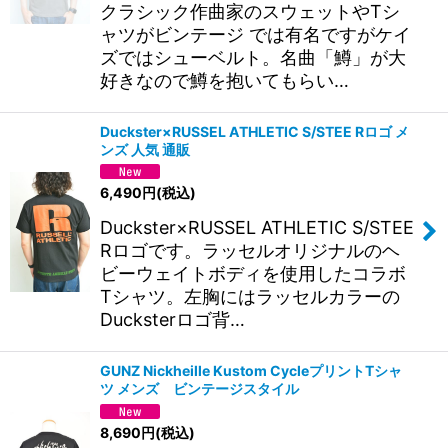
クラシック作曲家のスウェットやTシ
ャツがビンテージ では有名ですがケイ
ズではシューベルト。名曲「鱒」が大
好きなので鱒を抱いてもらい…
Duckster×RUSSEL ATHLETIC S/STEE Rロゴ メ
ンズ 人気 通販
6,490
円
(税込)
Duckster×RUSSEL ATHLETIC S/STEE
Rロゴです。ラッセルオリジナルのヘ
ビーウェイトボディを使用したコラボ
Tシャツ。左胸にはラッセルカラーの
Ducksterロゴ背…
GUNZ Nickheille Kustom CycleプリントTシャ
ツ メンズ ビンテージスタイル
8,690
円
(税込)