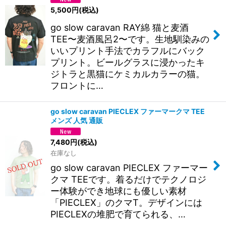
5,500
円
(税込)
go slow caravan RAY綿 猫と麦酒
TEE〜麦酒風呂2〜です。生地馴染みの
いいプリント手法でカラフルにバック
プリント。ビールグラスに浸かったキ
ジトラと黒猫にケミカルカラーの猫。
フロントに…
go slow caravan PIECLEX ファーマークマ TEE
メンズ 人気 通販
7,480
円
(税込)
在庫なし
go slow caravan PIECLEX ファーマー
クマ TEEです。着るだけでテクノロジ
ー体験ができ地球にも優しい素材
「PIECLEX」のクマT。デザインには
PIECLEXの堆肥で育てられる、…