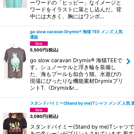
ーワードの「ヒッピー」なイメージと
ワードをイラストに落とし込んだ。背
中には大きく、胸にはワンポ…
go slow caravan Drymix® 海猫 TEE メンズ 人気
通販
5,500
円
(税込)
go slow caravan Drymix® 海猫TEEで
す。シュノーケルと浮き輪を装備し
た、海もプールも似合う猫。水遊びの
現場にぴったりな機能素材Drymixプリ
ントT.《Drymix&r…
スタンドバイミー(Stand by me)Tシャツ メンズ 人気 
3,080
円
(税込)
スタンドバイミー(Stand by me)Tシャツ
あの名シーンがプリントされています 着