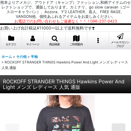
熊本よりアメカジ、アウトドア（キャンプ）ファッション,和柄アイテムのセ
レクトショップで、通販しております。カミナリ、go slow caravan（ゴー
スローキャラバン）、Aozora、Y'2 LEATHER、喜人、FREE RAGE、
VANSON他、個性あふれるアイテムをお楽しみください。
お電話でのお問い合わせもご遠慮なく＾＾！096-237-0423
お買い上げ合計税込¥11000ー以上で送料無料です❣️
メールマガジン
カテゴリ
マイページ
商品検索
ご利用案内
ブログ
ホーム
>
その他
>
半袖
>
ROCKOFF STRANGER THINGS Hawkins Power And Light メンズ レディース
人気 通販
ROCKOFF STRANGER THINGS Hawkins Power And
Light メンズ レディース 人気 通販