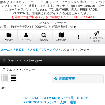
熊本よりアメカジ、アウトドア（キャンプ）ファッション,和柄アイテムのセ
レクトショップで、通販しております。カミナリ、go slow caravan（ゴー
スローキャラバン）、Aozora、Y'2 LEATHER、喜人、FREE RAGE、
VANSON他、個性あふれるアイテムをお楽しみください。
お電話でのお問い合わせもご遠慮なく＾＾！096-237-0423
スウェット・パーカー
お買い上げ合計税込¥11000ー以上で送料無料です❣️
メールマガジン
カテゴリ
マイページ
商品検索
ご利用案内
ブログ
ホーム
>
ＦＲＥＥ ＲＡＧＥ／フリーレイジ
>
スウェット・パーカー
スウェット・パーカー
スウェット・パーカー
表示順変更
閉じる
4
件
表示数
:
FREE RAGE FATMAN カレッジ風 H-GRY
220CC643-G メンズ 人気 通販