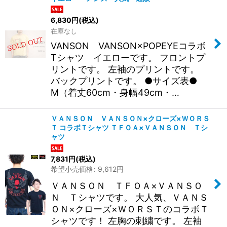
6,830
円
(税込)
在庫なし
VANSON VANSON×POPEYEコラボ
Tシャツ イエローです。 フロントプ
リントです。 左袖のプリントです。
バックプリントです。 ●サイズ表●
M（着丈60cm・身幅49cm・…
ＶＡＮＳＯＮ ＶＡＮＳＯＮ×クローズ×ＷＯＲＳ
Ｔ コラボＴシャツ ＴＦＯＡ×ＶＡＮＳＯＮ Ｔシ
ャツ
7,831
円
(税込)
希望小売価格
:
9,612
円
ＶＡＮＳＯＮ ＴＦＯＡ×ＶＡＮＳＯ
Ｎ Ｔシャツです。 大人気、ＶＡＮＳ
ＯＮ×クローズ×ＷＯＲＳＴのコラボＴ
シャツです！ 左胸の刺繍です。 左袖