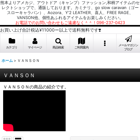
熊本よりアメカジ、アウトドア（キャンプ）ファッション,和柄アイテムのセ
レクトショップで、通販しております。カミナリ、go slow caravan（ゴー
スローキャラバン）、Aozora、Y'2 LEATHER、喜人、FREE RAGE、
VANSON他、個性あふれるアイテムをお楽しみください。
お電話でのお問い合わせもご遠慮なく＾＾！096-237-0423
お買い上げ合計税込¥11000ー以上で送料無料です❣️
メールマガジン
カテゴリ
マイページ
商品検索
ご利用案内
ブログ
ホーム
>
ＶＡＮＳＯＮ
ＶＡＮＳＯＮ
ＶＡＮＳＯＮの商品の紹介です。