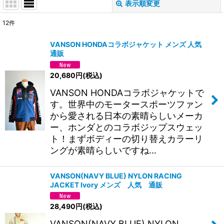
表示順変更
閉じる
12
件
サブカテゴリ
:
VANSON HONDAコラボジャケット メンズ 人気
通販
表示数
:
20,680
円
(税込)
並び順
:
VANSON HONDAコラボジャケットで
す。世界中のモータースポーツファン
絞り込む
から愛される日本の素晴らしいメーカ
ー、ホンダとのコラボジップスウェッ
ト！まずボディーの切り替えカラーリ
ングが素晴らしいですね…
VANSON(NAVY BLUE) NYLON RACING
JACKET Ivory メンズ 人気 通販
28,490
円
(税込)
VANSON(NAVY BLUE) NYLON