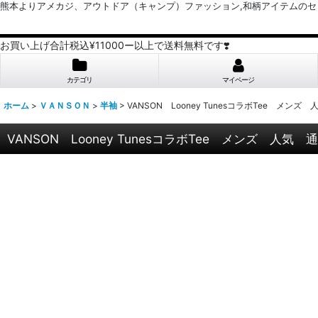
熊本よりアメカジ、アウトドア（キャンプ）ファッション,和柄アイテムのセレクトショッ
お買い上げ合計税込¥11000ー以上で送料無料です❣️
カテゴリ
マイページ
ホーム
>
ＶＡＮＳＯＮ
>
半袖
>
VANSON Looney TunesコラボTee メンズ
VANSON Looney TunesコラボTee メンズ 人気 