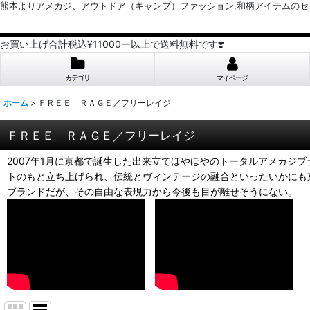
熊本よりアメカジ、アウトドア（キャンプ）ファッション,和柄アイテムのセレクトショッ
お買い上げ合計税込¥11000ー以上で送料無料です❣️
カテゴリ
マイページ
ホーム
>
ＦＲＥＥ ＲＡＧＥ／フリーレイジ
ＦＲＥＥ ＲＡＧＥ／フリーレイジ
2007年1月に京都で誕生した出来立てほやほやのトータルアメカ
トのもと立ち上げられ、伝統とヴィンテージの融合といったいかにも
ブランドだが、その自由な表現力から今後も目が離せそうにない。