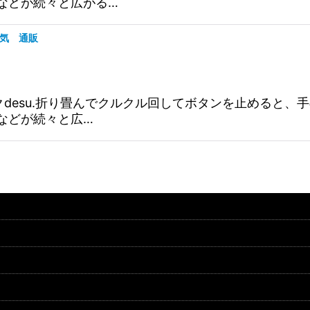
などが続々と広がる…
人気 通販
バックdesu.折り畳んでクルクル回してボタンを止めると
などが続々と広…