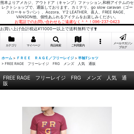
熊本よりアメカジ、アウトドア（キャンプ）ファッション,和柄アイテムのセ
レクトショップで、通販しております。カミナリ、go slow caravan（ゴー
スローキャラバン）、Aozora、Y'2 LEATHER、喜人、FREE RAGE、
VANSON他、個性あふれるアイテムをお楽しみください。
お電話でのお問い合わせもご遠慮なく＾＾！096-237-0423
お買い上げ合計税込¥11000ー以上で送料無料です❣️
メールマガジン
カテゴリ
マイページ
商品検索
ご利用案内
ブログ
ホーム
>
ＦＲＥＥ ＲＡＧＥ／フリーレイジ
>
半袖Tシャツ
>
FREE RAGE フリーレイジ FRG メンズ 人気 通販
FREE RAGE フリーレイジ FRG メンズ 人気 通
販