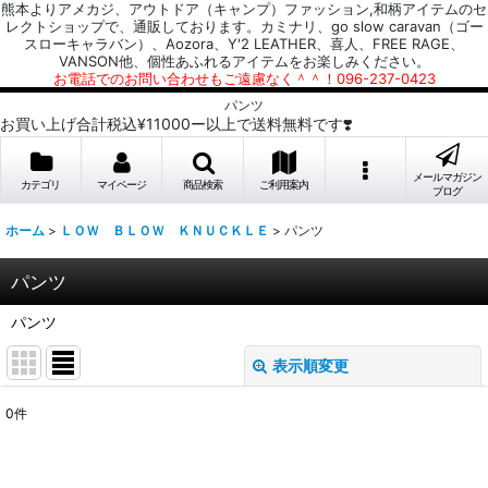
熊本よりアメカジ、アウトドア（キャンプ）ファッション,和柄アイテムのセ
レクトショップで、通販しております。カミナリ、go slow caravan（ゴー
スローキャラバン）、Aozora、Y'2 LEATHER、喜人、FREE RAGE、
VANSON他、個性あふれるアイテムをお楽しみください。
お電話でのお問い合わせもご遠慮なく＾＾！096-237-0423
パンツ
お買い上げ合計税込¥11000ー以上で送料無料です❣️
メールマガジン
カテゴリ
マイページ
商品検索
ご利用案内
ブログ
ホーム
>
ＬＯＷ ＢＬＯＷ ＫＮＵＣＫＬＥ
>
パンツ
パンツ
パンツ
表示順変更
閉じる
0
件
表示数
: