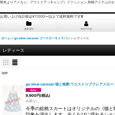
熊本よりアメカジ、アウトドア（キャンプ）ファッション,和柄アイテムのセレクトショッ
お買い上げ合計税込¥11000ー以上で送料無料です❣️
カテゴリ
マイページ
ホーム
>
go slow caravan ゴースローキャラバン
>
レディース
レディース
28
件
表示数
:
go slow caravan 猫と晩酌 ウエストリブフレアスカ
並び順
:
9,900
円
(税込)
在庫なし
今季の総柄スカートはオリジナルの《猫と
印象を演出します。歩くたびに揺れるシル