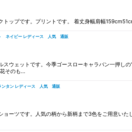
ドタンクトップです。プリントです。 着丈身幅肩幅159cm51c
ェット ネイビー レディース 人気 通販
アアワビールスウェットです。今季ゴースローキャラバン一押
花そのも…
ツ ランタン レディース 人気 通販
ガライージーショーツです。人気の柄から新柄まで3色をご用意