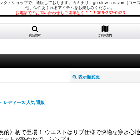
プで、通販しております。カミナリ、go slow caravan（ゴースローキャラ
他、個性あふれるアイテムをお楽しみください。
お電話でのお問い合わせもご遠慮なく＾＾！096-237-0423
商品検索
ご利用案内
表示順変更
ート レディース 人気 通販
絞り込む
晩酌》柄で登場！ ウエストはリブ仕様で快適な穿き心
エットが軽やかで、シンプル…