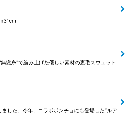
m31cm
しの"無撚糸"で編み上げた優しい素材の裏毛スウェット
いたしました。今年、コラボポンチョにも登場した”ルア