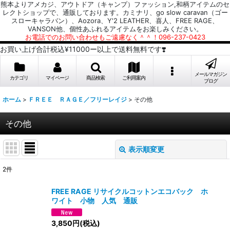
熊本よりアメカジ、アウトドア（キャンプ）ファッション,和柄アイテムのセ
レクトショップで、通販しております。カミナリ、go slow caravan（ゴー
スローキャラバン）、Aozora、Y'2 LEATHER、喜人、FREE RAGE、
VANSON他、個性あふれるアイテムをお楽しみください。
お電話でのお問い合わせもご遠慮なく＾＾！096-237-0423
お買い上げ合計税込¥11000ー以上で送料無料です❣️
メールマガジン
カテゴリ
マイページ
商品検索
ご利用案内
ブログ
ホーム
>
ＦＲＥＥ ＲＡＧＥ／フリーレイジ
>
その他
その他
表示順変更
閉じる
2
件
表示数
:
FREE RAGE リサイクルコットンエコバック ホ
ワイト 小物 人気 通販
並び順
:
3,850
円
(税込)