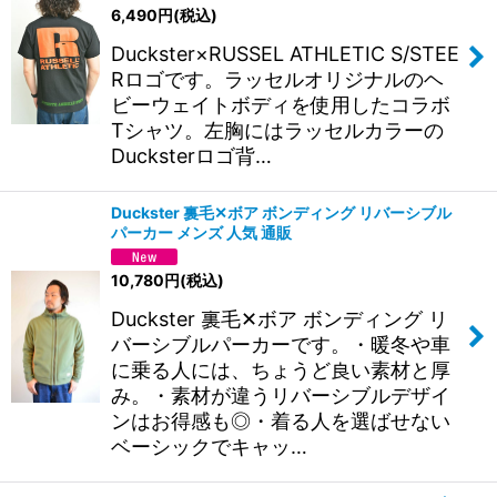
6,490
円
(税込)
並び順
:
Duckster×RUSSEL ATHLETIC S/STEE
Rロゴです。ラッセルオリジナルのヘ
絞り込む
ビーウェイトボディを使用したコラボ
Tシャツ。左胸にはラッセルカラーの
Ducksterロゴ背…
Duckster 裏⽑✕ボア ボンディング リバーシブル
パーカー メンズ 人気 通販
10,780
円
(税込)
Duckster 裏⽑✕ボア ボンディング リ
バーシブルパーカーです。・暖冬や⾞
に乗る人には、ちょうど良い素材と厚
み。・素材が違うリバーシブルデザイ
ンはお得感も◎・着る人を選ばせない
ベーシックでキャッ…