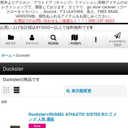
熊本よりアメカジ、アウトドア（キャンプ）ファッション,和柄アイテムのセ
レクトショップで、通販しております。カミナリ、go slow caravan（ゴー
スローキャラバン）、Aozora、Y'2 LEATHER、喜人、FREE RAGE、
VANSON他、個性あふれるアイテムをお楽しみください。
お電話でのお問い合わせもご遠慮なく＾＾！096-237-0423
お買い上げ合計税込¥11000ー以上で送料無料です❣️
メールマガジン
カテゴリ
マイページ
商品検索
ご利用案内
ブログ
ホーム
>
Duckster
Duckster
Ducksterの商品です
表示順変更
閉じる
6
件
サブカテゴリ
:
Duckster×RUSSEL ATHLETIC S/STEE Rロゴ メ
ンズ 人気 通販
表示数
: