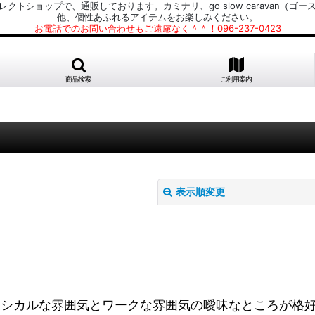
プで、通販しております。カミナリ、go slow caravan（ゴースローキャラ
他、個性あふれるアイテムをお楽しみください。
お電話でのお問い合わせもご遠慮なく＾＾！096-237-0423
商品検索
ご利用案内
表示順変更
です。クラシカルな雰囲気とワークな雰囲気の曖昧なところ
絞り込む