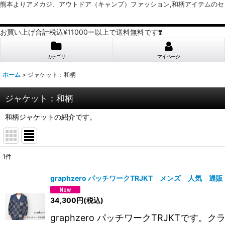
熊本よりアメカジ、アウトドア（キャンプ）ファッション,和柄アイテムのセレクトショッ
お買い上げ合計税込¥11000ー以上で送料無料です❣️
カテゴリ
マイページ
ホーム
>
ジャケット：和柄
ジャケット：和柄
和柄ジャケットの紹介です。
1
件
表示数
:
graphzero パッチワークTRJKT メンズ 人気 通販
並び順
:
34,300
円
(税込)
graphzero パッチワークTRJKT