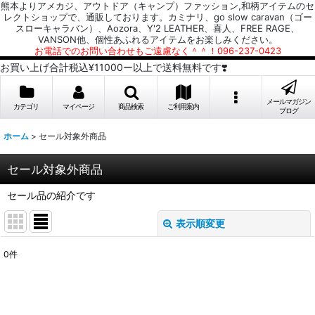
熊本よりアメカジ、アウトドア（キャンプ）ファッション,和柄アイテムのセ
レクトショップで、通販しております。カミナリ、go slow caravan（ゴー
スローキャラバン）、Aozora、Y'2 LEATHER、喜人、FREE RAGE、
VANSON他、個性あふれるアイテムをお楽しみください。
お電話でのお問い合わせもご遠慮なく＾＾！096-237-0423
お買い上げ合計税込¥11000ー以上で送料無料です❣️
メールマガジン
カテゴリ
マイページ
商品検索
ご利用案内
ブログ
ホーム
>
セール対象外商品
セール対象外商品
セール品の紹介です
表示順変更
閉じる
0
件
表示数
:
並び順
: