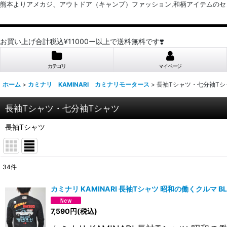
熊本よりアメカジ、アウトドア（キャンプ）ファッション,和柄アイテムのセレクトショッ
お買い上げ合計税込¥11000ー以上で送料無料です❣️
カテゴリ
マイページ
ホーム
>
カミナリ KAMINARI カミナリモータース
>
長袖Tシャツ・七分袖Tシ
長袖Tシャツ・七分袖Tシャツ
長袖Tシャツ
34
件
表示数
:
カミナリ KAMINARI 長袖Tシャツ 昭和の働くクルマ BL
並び順
:
7,590
円
(税込)