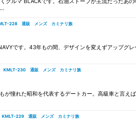
昭和の働くクルマ BLACKです。石油ストーブが主流だっ
絞り込む
…
 KMLT-228 通販 メンズ カミナリ族
43年間 NAVYです。43年もの間、デザインを変えずアッ
KI KMLT-230 通販 メンズ カミナリ族
誰もが憧れた昭和を代表するデートカー。高級車と言え
RD KMLT-229 通販 メンズ カミナリ族