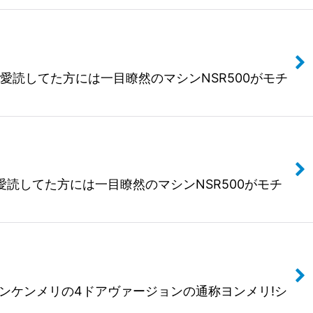
』を愛読してた方には一目瞭然のマシンNSR500がモチ
』を愛読してた方には一目瞭然のマシンNSR500がモチ
ラインケンメリの4ドアヴァージョンの通称ヨンメリ!シ