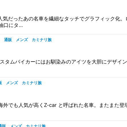
人気だったあの名車を繊細なタッチでグラフィック化。ロゴ
袖口にタ…
T-220 通販 メンズ カミナリ族
lです。水冷カスタムバイカーにはお馴染みのアイツを大胆にデザ
9 通販 メンズ カミナリ族
ンです。海外でも人気が高くZ-car と呼ばれた名車。また
19 通販 メンズ カミナリ族