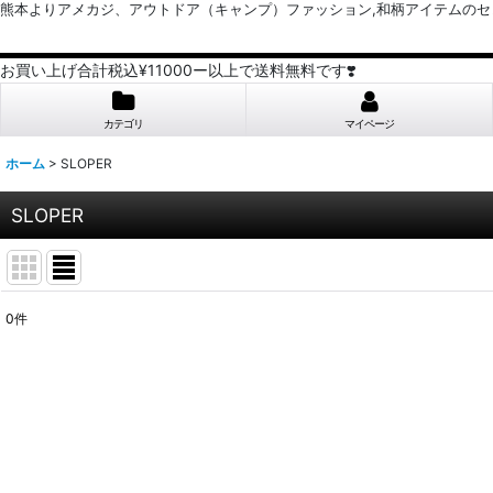
熊本よりアメカジ、アウトドア（キャンプ）ファッション,和柄アイテムのセレクトショッ
お買い上げ合計税込¥11000ー以上で送料無料です❣️
カテゴリ
マイページ
ホーム
>
SLOPER
SLOPER
0
件
サブカテゴリ
:
表示数
:
並び順
: