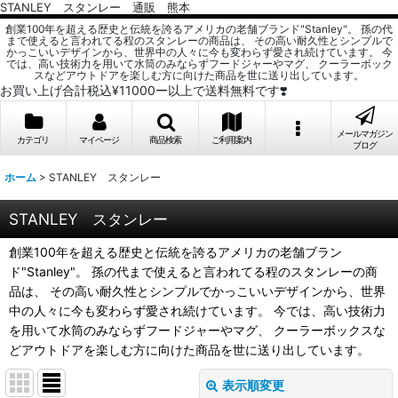
STANLEY スタンレー 通販 熊本
創業100年を超える歴史と伝統を誇るアメリカの老舗ブランド"Stanley"。 孫の代
まで使えると言われてる程のスタンレーの商品は、 その高い耐久性とシンプルで
かっこいいデザインから、世界中の人々に今も変わらず愛され続けています。 今
では、高い技術力を用いて水筒のみならずフードジャーやマグ、 クーラーボック
スなどアウトドアを楽しむ方に向けた商品を世に送り出しています。
お買い上げ合計税込¥11000ー以上で送料無料です❣️
メールマガジン
カテゴリ
マイページ
商品検索
ご利用案内
ブログ
ホーム
>
STANLEY スタンレー
STANLEY スタンレー
創業100年を超える歴史と伝統を誇るアメリカの老舗ブラン
ド"Stanley"。 孫の代まで使えると言われてる程のスタンレーの商
品は、 その高い耐久性とシンプルでかっこいいデザインから、世界
中の人々に今も変わらず愛され続けています。 今では、高い技術力
を用いて水筒のみならずフードジャーやマグ、 クーラーボックスな
どアウトドアを楽しむ方に向けた商品を世に送り出しています。
表示順変更
閉じる