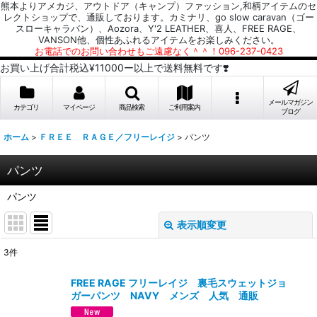
熊本よりアメカジ、アウトドア（キャンプ）ファッション,和柄アイテムのセ
レクトショップで、通販しております。カミナリ、go slow caravan（ゴー
スローキャラバン）、Aozora、Y'2 LEATHER、喜人、FREE RAGE、
VANSON他、個性あふれるアイテムをお楽しみください。
お電話でのお問い合わせもご遠慮なく＾＾！096-237-0423
お買い上げ合計税込¥11000ー以上で送料無料です❣️
メールマガジン
カテゴリ
マイページ
商品検索
ご利用案内
ブログ
ホーム
>
ＦＲＥＥ ＲＡＧＥ／フリーレイジ
>
パンツ
パンツ
パンツ
表示順変更
閉じる
3
件
表示数
:
FREE RAGE フリーレイジ 裏毛スウェットジョ
ガーパンツ NAVY メンズ 人気 通販
並び順
: