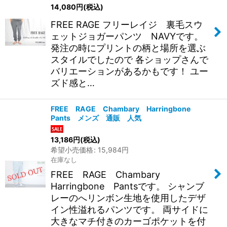
14,080
円
(税込)
絞り込む
FREE RAGE フリーレイジ 裏毛スウ
ェットジョガーパンツ NAVYです。
発注の時にプリントの柄と場所を選ぶ
スタイルでしたので 各ショップさんで
バリエーションがあるかもです！ ユー
ズド感と…
FREE RAGE Chambary Harringbone
Pants メンズ 通販 人気
13,186
円
(税込)
希望小売価格
:
15,984
円
在庫なし
FREE RAGE Chambary
Harringbone Pantsです。 シャンブ
レーのへリンボン生地を使用したデザ
イン性溢れるパンツです。 両サイドに
大きなマチ付きのカーゴポケットを付