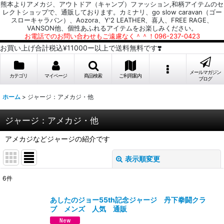
熊本よりアメカジ、アウトドア（キャンプ）ファッション,和柄アイテムのセ
レクトショップで、通販しております。カミナリ、go slow caravan（ゴー
スローキャラバン）、Aozora、Y'2 LEATHER、喜人、FREE RAGE、
VANSON他、個性あふれるアイテムをお楽しみください。
お電話でのお問い合わせもご遠慮なく＾＾！096-237-0423
お買い上げ合計税込¥11000ー以上で送料無料です❣️
メールマガジン
カテゴリ
マイページ
商品検索
ご利用案内
ブログ
ホーム
>
ジャージ：アメカジ・他
ジャージ：アメカジ・他
アメカジなどジャージの紹介です
表示順変更
閉じる
6
件
表示数
:
あしたのジョー55th記念ジャージ 丹下拳闘クラ
ブ メンズ 人気 通販
並び順
: