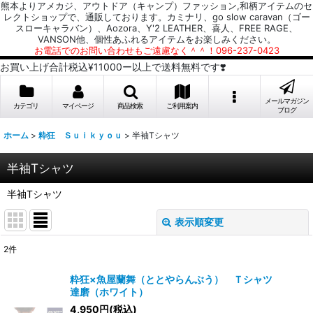
熊本よりアメカジ、アウトドア（キャンプ）ファッション,和柄アイテムのセ
レクトショップで、通販しております。カミナリ、go slow caravan（ゴー
スローキャラバン）、Aozora、Y'2 LEATHER、喜人、FREE RAGE、
VANSON他、個性あふれるアイテムをお楽しみください。
お電話でのお問い合わせもご遠慮なく＾＾！096-237-0423
お買い上げ合計税込¥11000ー以上で送料無料です❣️
メールマガジン
カテゴリ
マイページ
商品検索
ご利用案内
ブログ
ホーム
>
粋狂 Ｓｕｉｋｙｏｕ
>
半袖Tシャツ
半袖Tシャツ
半袖Tシャツ
表示順変更
閉じる
2
件
表示数
:
粋狂×魚屋蘭舞（ととやらんぶう） Ｔシャツ
達磨（ホワイト）
並び順
:
4,950
円
(税込)