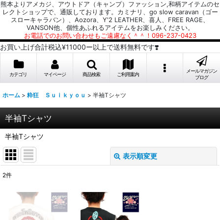
熊本よりアメカジ、アウトドア（キャンプ）ファッション,和柄アイテムのセ
レクトショップで、通販しております。カミナリ、go slow caravan（ゴー
スローキャラバン）、Aozora、Y'2 LEATHER、喜人、FREE RAGE、
VANSON他、個性あふれるアイテムをお楽しみください。
お電話でのお問い合わせもご遠慮なく＾＾！096-237-0423
お買い上げ合計税込¥11000ー以上で送料無料です❣️
メールマガジン
カテゴリ
マイページ
商品検索
ご利用案内
ブログ
ホーム
>
粋狂 Ｓｕｉｋｙｏｕ
>
半袖Tシャツ
半袖Tシャツ
半袖Tシャツ
表示順変更
閉じる
2
件
表示数
:
並び順
: