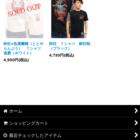
絞り込む
粋狂×魚屋蘭舞（ととや
粋狂 Ｔシャツ 酔狂蛙
らんぶう） Ｔシャツ
（ブラック）
達磨（ホワイト）
4,730
円
(税込)
4,950
円
(税込)
ホーム
ショッピングカート
最近チェックしたアイテム