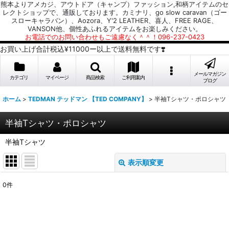
熊本よりアメカジ、アウトドア（キャンプ）ファッション,和柄アイテムのセ
レクトショップで、通販しております。カミナリ、go slow caravan（ゴー
スローキャラバン）、Aozora、Y'2 LEATHER、喜人、FREE RAGE、
VANSON他、個性あふれるアイテムをお楽しみください。
お電話でのお問い合わせもご遠慮なく＾＾！096-237-0423
お買い上げ合計税込¥11000ー以上で送料無料です❣️
メールマガジン
カテゴリ
マイページ
商品検索
ご利用案内
ブログ
ホーム
>
TEDMAN テッドマン 【TED COMPANY】
>
半袖Tシャツ・ポロシャツ
半袖Tシャツ・ポロシャツ
半袖Tシャツ
表示順変更
閉じる
0
件
表示数
:
並び順
: