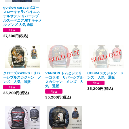
go slow caravan(ゴー
スローキャラバン) エス
テルサテン リバーシブ
ルスーベニアJKT キャメ
ル メンズ 人気 通販
27,500
円
(税込)
クローズ×WORST リバ
VANSON トムとジェリ
COBRAスカジャン メ
ーシブルスカジャン メ
ーコラボ リバーシブル
ンズ 人気 通販
ンズ 人気 通販
スカジャン メンズ 人
気 通販
35,200
円
(税込)
35,200
円
(税込)
35,200
円
(税込)