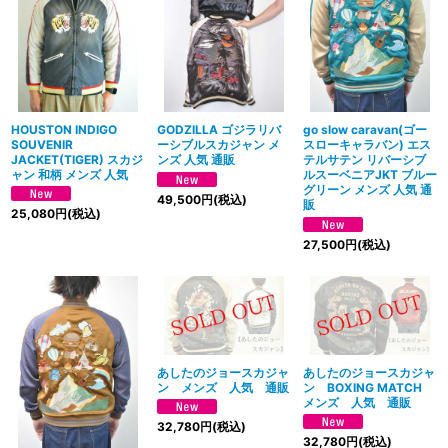
絞り込む
HOUSTON INDIGO
GODZILLA ゴジラリバ
go slow caravan(ゴー
SOUVENIR
ーシブルスカジャン メ
スローキャラバン) エス
JACKET(TIGER) スカジ
ンズ 人気 通販
テルサテン リバーシブ
ャン 和柄 メンズ 人気
ルスーベニアJKT ブルー
グリーン メンズ 人気 通
49,500
円
(税込)
販
25,080
円
(税込)
27,500
円
(税込)
あしたのジョースカジャ
あしたのジョースカジャ
ン メンズ 人気 通販
ン BOXING MATCH
メンズ 人気 通販
32,780
円
(税込)
32,780
円
(税込)