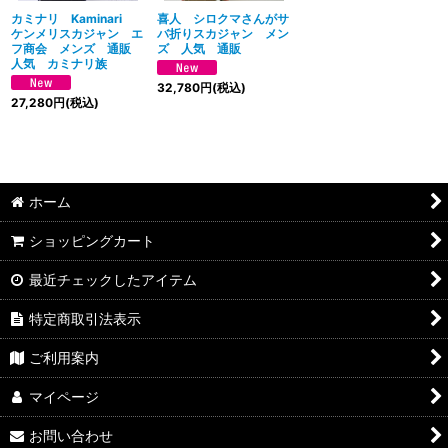
カミナリ Kaminari
喜人 シロクマさんがサ
ケンメリスカジャン エ
バ折りスカジャン メン
フ商会 メンズ 通販
ズ 人気 通販
人気 カミナリ族
32,780
円
(税込)
27,280
円
(税込)
ホーム
ショッピングカート
最近チェックしたアイテム
特定商取引法表示
ご利用案内
マイページ
お問い合わせ