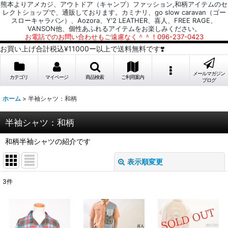
熊本よりアメカジ、アウトドア（キャンプ）ファッション,和柄アイテムのセ
レクトショップで、通販しております。カミナリ、go slow caravan（ゴー
スローキャラバン）、Aozora、Y'2 LEATHER、喜人、FREE RAGE、
VANSON他、個性あふれるアイテムをお楽しみください。
お電話でのお問い合わせもご遠慮なく＾＾！096-237-0423
お買い上げ合計税込¥11000ー以上で送料無料です❣️
メールマガジン
カテゴリ
マイページ
商品検索
ご利用案内
ブログ
ホーム
>
半袖シャツ：和柄
半袖シャツ：和柄
和柄半袖シャツの紹介です
表示順変更
閉じる
3
件
表示数
:
並び順
: