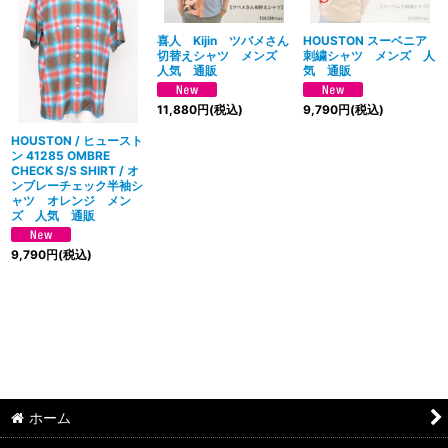
絞り込む
喜人 Kijin ツバメさん
HOUSTON スーベニア
切替えシャツ メンズ
刺繍シャツ メンズ 人
人気 通販
気 通販
11,880
円
(税込)
9,790
円
(税込)
HOUSTON / ヒュースト
ン 41285 OMBRE
CHECK S/S SHIRT / オ
ンブレーチェック半袖シ
ャツ オレンジ メン
ズ 人気 通販
9,790
円
(税込)
ホーム