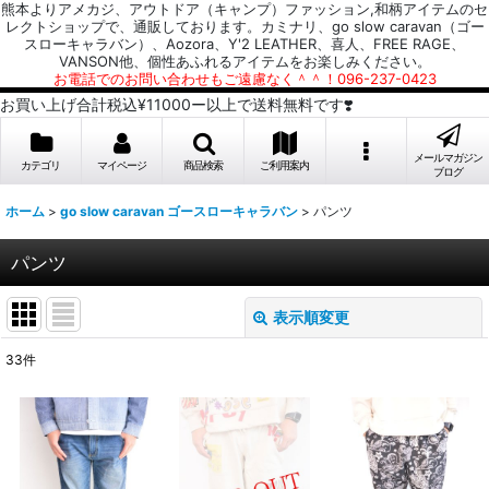
熊本よりアメカジ、アウトドア（キャンプ）ファッション,和柄アイテムのセ
レクトショップで、通販しております。カミナリ、go slow caravan（ゴー
スローキャラバン）、Aozora、Y'2 LEATHER、喜人、FREE RAGE、
VANSON他、個性あふれるアイテムをお楽しみください。
お電話でのお問い合わせもご遠慮なく＾＾！096-237-0423
お買い上げ合計税込¥11000ー以上で送料無料です❣️
メールマガジン
カテゴリ
マイページ
商品検索
ご利用案内
ブログ
ホーム
>
go slow caravan ゴースローキャラバン
>
パンツ
パンツ
表示順変更
閉じる
33
件
表示数
:
並び順
: