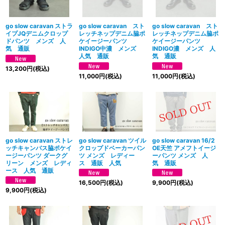
go slow caravan ストラ
go slow caravan スト
go slow caravan スト
イプJQデニムクロップ
レッチネップデニム脇ポ
レッチネップデニム脇ポ
ドパンツ メンズ 人
ケイージーパンツ
ケイージーパンツ
気 通販
INDIGO中濃 メンズ
INDIGO濃 メンズ 人
人気 通販
気 通販
13,200
円
(税込)
11,000
円
(税込)
11,000
円
(税込)
go slow caravan ストレ
go slow caravan ツイル
go slow caravan 16/2
ッチキャンバス脇ポケイ
クロップドベーカーパン
OE天竺 アメフトイージ
ージーパンツ ダークグ
ツ メンズ レディー
ーパンツ メンズ 人
リーン メンズ レディ
ス 通販 人気
気 通販
ース 人気 通販
16,500
円
(税込)
9,900
円
(税込)
9,900
円
(税込)