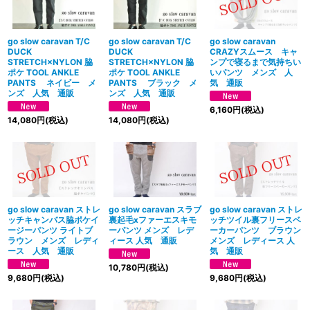
go slow caravan T/C
go slow caravan T/C
go slow caravan
DUCK
DUCK
CRAZYスムース キャ
STRETCH×NYLON 脇
STRETCH×NYLON 脇
ンプで寝るまで気持ちい
ポケ TOOL ANKLE
ポケ TOOL ANKLE
いパンツ メンズ 人
PANTS ネイビー メ
PANTS ブラック メ
気 通販
ンズ 人気 通販
ンズ 人気 通販
6,160
円
(税込)
14,080
円
(税込)
14,080
円
(税込)
go slow caravan ストレ
go slow caravan スラブ
go slow caravan ストレ
ッチキャンバス脇ポケイ
裏起毛xファーエスキモ
ッチツイル裏フリースベ
ージーパンツ ライトブ
ーパンツ メンズ レデ
ーカーパンツ ブラウン
ラウン メンズ レディ
ィース 人気 通販
メンズ レディース 人
ース 人気 通販
気 通販
10,780
円
(税込)
9,680
円
(税込)
9,680
円
(税込)