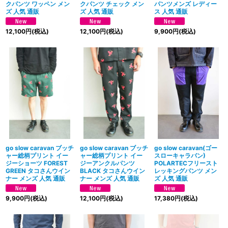
クパンツ ワッペン メン
クパンツ チェック メン
パンツメンズ レディー
ズ 人気 通販
ズ 人気 通販
ス 人気 通販
12,100
円
(税込)
12,100
円
(税込)
9,900
円
(税込)
go slow caravan ブッチ
go slow caravan ブッチ
go slow caravan(ゴー
ャー総柄プリント イー
ャー総柄プリント イー
スローキャラバン)
ジーショーツ FOREST
ジーアンクルパンツ
POLARTECフリースト
GREEN タコさんウイン
BLACK タコさんウイン
レッキングパンツ メン
ナー メンズ 人気 通販
ナー メンズ 人気 通販
ズ 人気 通販
9,900
円
(税込)
12,100
円
(税込)
17,380
円
(税込)