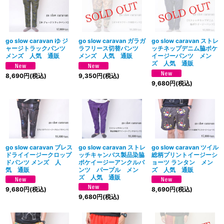
go slow caravan ゆ ジ
go slow caravan ガラガ
go slow caravan ストレ
ャージトラックパンツ
ラフリース切替パンツ
ッチネップデニム脇ポケ
メンズ 人気 通販
メンズ 人気 通販
イージーパンツ メン
ズ 人気 通販
8,690
円
(税込)
9,350
円
(税込)
9,680
円
(税込)
go slow caravan ブレス
go slow caravan ストレ
go slow caravan ツイル
ドライイージークロップ
ッチキャンバス製品染脇
総柄プリントイージーシ
ドパンツ メンズ 人
ポケイージーアンクルパ
ョーツ ランタン メン
気 通販
ンツ パープル メン
ズ 人気 通販
ズ 人気 通販
9,680
円
(税込)
8,690
円
(税込)
9,680
円
(税込)