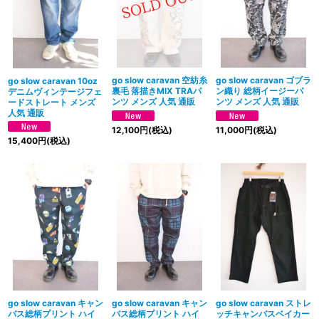
絞り込む
go slow caravan 空紡糸
go slow caravan ゴブラ
go slow caravan 10oz
裏毛 落描きMIX TRAパ
ン織り 総柄イージーパ
デニムヴィンテージフェ
ンツ メンズ 人気 通販
ンツ メンズ 人気 通販
ードストレート メンズ
人気 通販
12,100
円
(税込)
11,000
円
(税込)
15,400
円
(税込)
go slow caravan キャン
go slow caravan キャン
go slow caravan ストレ
バス総柄プリント ハイ
バス総柄プリント ハイ
ッチキャンバスベイカー