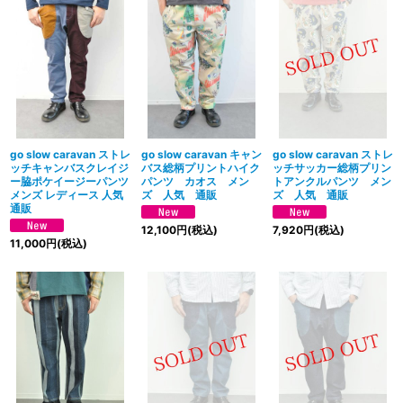
go slow caravan ストレ
go slow caravan キャン
go slow caravan ストレ
ッチキャンバスクレイジ
バス総柄プリントハイク
ッチサッカー総柄プリン
ー脇ポケイージーパンツ
パンツ カオス メン
トアンクルパンツ メン
メンズ レディース 人気
ズ 人気 通販
ズ 人気 通販
通販
12,100
円
(税込)
7,920
円
(税込)
11,000
円
(税込)