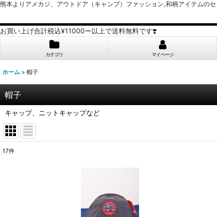
熊本よりアメカジ、アウトドア（キャンプ）ファッション,和柄アイテムのセレクトショッ
お買い上げ合計税込¥11000ー以上で送料無料です❣️
カテゴリ
マイページ
ホーム
>
帽子
帽子
キャップ、ニットキャップなど
17
件
表示数
:
並び順
: