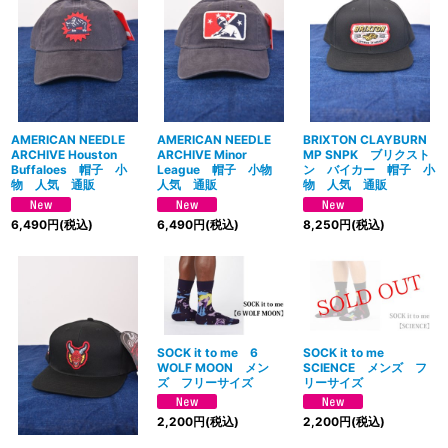
絞り込む
AMERICAN NEEDLE
AMERICAN NEEDLE
BRIXTON CLAYBURN
ARCHIVE Houston
ARCHIVE Minor
MP SNPK ブリクスト
Buffaloes 帽子 小
League 帽子 小物
ン バイカー 帽子 小
物 人気 通販
人気 通販
物 人気 通販
6,490
円
(税込)
6,490
円
(税込)
8,250
円
(税込)
SOCK it to me 6
SOCK it to me
WOLF MOON メン
SCIENCE メンズ フ
ズ フリーサイズ
リーサイズ
2,200
円
(税込)
2,200
円
(税込)