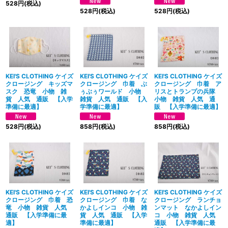
528
円
(税込)
528
円
(税込)
528
円
(税込)
KEI'S CLOTHING ケイズ
KEI'S CLOTHING ケイズ
KEI'S CLOTHING ケイズ
クロージング キッズマ
クロージング 巾着 ぶ
クロージング 巾着 ア
スク 恐竜 小物 雑
ぅぶぅワールド 小物
リスとトランプの兵隊
貨 人気 通販 【入学
雑貨 人気 通販 【入
小物 雑貨 人気 通
準備に最適】
学準備に最適】
販 【入学準備に最適】
528
円
(税込)
858
円
(税込)
858
円
(税込)
KEI'S CLOTHING ケイズ
KEI'S CLOTHING ケイズ
KEI'S CLOTHING ケイズ
クロージング 巾着 恐
クロージング 巾着 な
クロージング ランチョ
竜 小物 雑貨 人気
かよしインコ 小物 雑
ンマット なかよしイン
通販 【入学準備に最
貨 人気 通販 【入学
コ 小物 雑貨 人気
適】
準備に最適】
通販 【入学準備に最