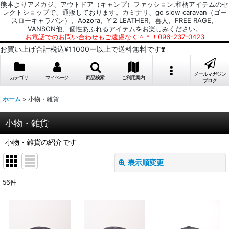
熊本よりアメカジ、アウトドア（キャンプ）ファッション,和柄アイテムのセ
レクトショップで、通販しております。カミナリ、go slow caravan（ゴー
スローキャラバン）、Aozora、Y'2 LEATHER、喜人、FREE RAGE、
VANSON他、個性あふれるアイテムをお楽しみください。
お電話でのお問い合わせもご遠慮なく＾＾！096-237-0423
お買い上げ合計税込¥11000ー以上で送料無料です❣️
メールマガジン
カテゴリ
マイページ
商品検索
ご利用案内
ブログ
ホーム
>
小物・雑貨
小物・雑貨
小物・雑貨の紹介です
表示順変更
閉じる
56
件
表示数
:
並び順
: