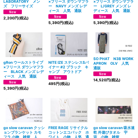
LABORATORY メン
×フリース ダウンマフラ
×フリース ダウンマフラ
ズ フリーサイズ
ー NAVY メンズ レデ
ー L/GREY メンズ レ
ィース 人気 通販
ディース 人気 通販
2,200
円
(税込)
5,390
円
(税込)
5,390
円
(税込)
SO PHAT N3B WORK
gRon ウールストライプ
NITE IZE ステンレスSバ
APRON OLV 人気
×フリース ダウンマフラ
イナー #2 ブラック キ
通販
ー BLACK メンズ レデ
ャンプ アウトドア
ィース 人気 通販
14,520
円
(税込)
495
円
(税込)
5,390
円
(税込)
go slow caravan クッシ
FREE RAGE リサイクル
go slow caravan 吸水速
ョンブランケット カモ
コットンエコバック ホ
乾 外遊びタオル 宇
フラ 小物 雑貨 人
ワイト 小物 人気 通
宙 小物 雑貨