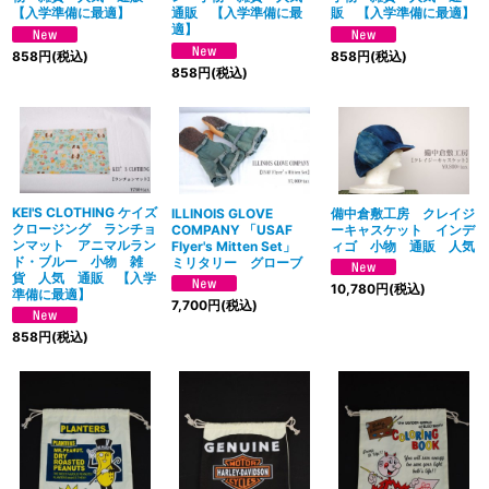
【入学準備に最適】
通販 【入学準備に最
販 【入学準備に最適】
適】
858
円
(税込)
858
円
(税込)
858
円
(税込)
KEI'S CLOTHING ケイズ
ILLINOIS GLOVE
備中倉敷工房 クレイジ
クロージング ランチョ
COMPANY 「USAF
ーキャスケット インデ
ンマット アニマルラン
Flyer's Mitten Set」
ィゴ 小物 通販 人気
ド・ブルー 小物 雑
ミリタリー グローブ
貨 人気 通販 【入学
10,780
円
(税込)
準備に最適】
7,700
円
(税込)
858
円
(税込)