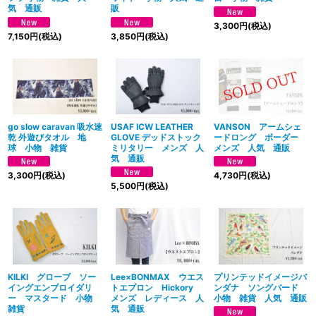
気 通販
販
3,300
円
(税込)
7,150
円
(税込)
3,850
円
(税込)
go slow caravan 吸水速
USAF ICW LEATHER
VANSON アームシェ
乾 外遊びタオル 地
GLOVE デッドストック
ードロング ボーダー
球 小物 雑貨
ミリタリー メンズ 人
メンズ 人気 通販
気 通販
3,300
円
(税込)
4,730
円
(税込)
5,500
円
(税込)
KILKI グローブ ソー
Lee×BONMAX ウエス
プリンテッドイメージバ
イングエンブロイダリ
トエプロン Hickory
ンダナ ソングバード
ー マスタード 小物
メンズ レディース 人
小物 雑貨 人気 通販
雑貨
気 通販