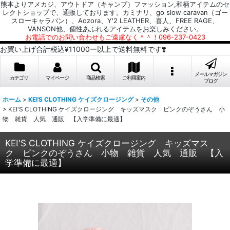
熊本よりアメカジ、アウトドア（キャンプ）ファッション,和柄アイテムのセ
レクトショップで、通販しております。カミナリ、go slow caravan（ゴー
スローキャラバン）、Aozora、Y'2 LEATHER、喜人、FREE RAGE、
VANSON他、個性あふれるアイテムをお楽しみください。
お電話でのお問い合わせもご遠慮なく＾＾！096-237-0423
お買い上げ合計税込¥11000ー以上で送料無料です❣️
メールマガジン
カテゴリ
マイページ
商品検索
ご利用案内
ブログ
ホーム
>
KEI'S CLOTHING ケイズクロージング
>
その他
>
KEI'S CLOTHING ケイズクロージング キッズマスク ピンクのぞうさん 小
物 雑貨 人気 通販 【入学準備に最適】
KEI'S CLOTHING ケイズクロージング キッズマス
ク ピンクのぞうさん 小物 雑貨 人気 通販 【入
学準備に最適】