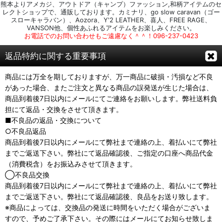
熊本よりアメカジ、アウトドア（キャンプ）ファッション,和柄アイテムのセ
レクトショップで、通販しております。カミナリ、go slow caravan（ゴー
スローキャラバン）、Aozora、Y'2 LEATHER、喜人、FREE RAGE、
VANSON他、個性あふれるアイテムをお楽しみください。
お電話でのお問い合わせもご遠慮なく＾＾！096-237-0423
返品特約に関する重要事項
商品には万全を期しておりますが、万一商品に破損・汚損など不良
があった場合、またご注文と異なる商品の誤発送が生じた場合は、
商品到着後7日以内にメールにてご連絡をお願いします。弊社送料負
担にて返品・交換をさせて頂きます。
■不良品の返品・交換について
○不良品返品
商品到着後7日以内にメールにて弊社まで連絡の上、着払いにて弊社
までご返送下さい。弊社にて返品確認後、ご指定の口座へ商品代金
（消費税含）をお振込みさせて頂きます。
◯不良品交換
商品到着後7日以内にメールにて弊社まで連絡の上、着払いにて弊社
までご返送下さい。弊社にて返品確認後、良品をお送り致します。
※商品によっては、交換品の発送に時間をいただく場合がございま
すので、予めご了承下さい。その際にはメールにてお知らせ致しま