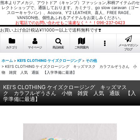
熊本よりアメカジ、アウトドア（キャンプ）ファッション,和柄アイテムのセ
レクトショップで、通販しております。カミナリ、go slow caravan（ゴー
スローキャラバン）、Aozora、Y'2 LEATHER、喜人、FREE RAGE、
VANSON他、個性あふれるアイテムをお楽しみください。
お電話でのお問い合わせもご遠慮なく＾＾！096-237-0423
お買い上げ合計税込¥11000ー以上で送料無料です❣️
メールマガジン
カテゴリ
マイページ
商品検索
ご利用案内
ブログ
ホーム
>
KEI'S CLOTHING ケイズクロージング
>
その他
>
KEI'S CLOTHING ケイズクロージング キッズマスク カラフルぞうさん 小
物 雑貨 人気 通販 【入学準備に最適】
KEI'S CLOTHING ケイズクロージング キッズマス
ク カラフルぞうさん 小物 雑貨 人気 通販 【入
学準備に最適】