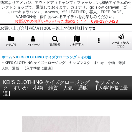
熊本よりアメカジ、アウトドア（キャンプ）ファッション,和柄アイテムのセ
レクトショップで、通販しております。カミナリ、go slow caravan（ゴー
スローキャラバン）、Aozora、Y'2 LEATHER、喜人、FREE RAGE、
VANSON他、個性あふれるアイテムをお楽しみください。
お電話でのお問い合わせもご遠慮なく＾＾！096-237-0423
お買い上げ合計税込¥11000ー以上で送料無料です❣️
メールマガジン
カテゴリ
マイページ
商品検索
ご利用案内
ブログ
ホーム
>
KEI'S CLOTHING ケイズクロージング
>
その他
>
KEI'S CLOTHING ケイズクロージング キッズマスク すいか 小物 雑貨
人気 通販 【入学準備に最適】
KEI'S CLOTHING ケイズクロージング キッズマス
ク すいか 小物 雑貨 人気 通販 【入学準備に最
適】