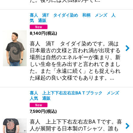
喜人 渦T タイダイ染め 和柄 メンズ 人
気 通販
8,140
円
(税込)
喜人 渦T タイダイ染めです。渦は
日本最古の文様と言われ渦が出現する
場所は自然のエネルギーが集まり、新
しい生命を生み出すと言われてきまし
た。また「永遠に続く」とも捉えられ
た縁起の良い文様でもあります。…
喜人 上上下下右左右左BA T ブラック メンズ
人気 通販
7,590
円
(税込)
喜人 上上下下右左右左BA Tです。喜
人が展開する日本製のTシャツ、誰も