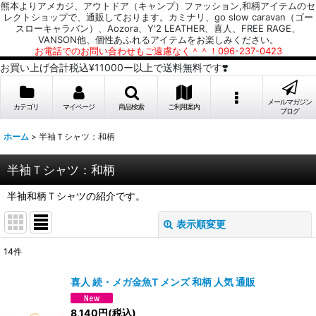
熊本よりアメカジ、アウトドア（キャンプ）ファッション,和柄アイテムのセ
レクトショップで、通販しております。カミナリ、go slow caravan（ゴー
スローキャラバン）、Aozora、Y'2 LEATHER、喜人、FREE RAGE、
VANSON他、個性あふれるアイテムをお楽しみください。
お電話でのお問い合わせもご遠慮なく＾＾！096-237-0423
お買い上げ合計税込¥11000ー以上で送料無料です❣️
メールマガジン
カテゴリ
マイページ
商品検索
ご利用案内
ブログ
ホーム
>
半袖Ｔシャツ：和柄
半袖Ｔシャツ：和柄
半袖和柄Ｔシャツの紹介です。
表示順変更
閉じる
14
件
表示数
:
喜人 続・メガ金魚T メンズ 和柄 人気 通販
並び順
:
8,140
円
(税込)