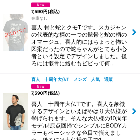
7,590
円
(税込)
在庫なし
喜人 骨と蛇とクモTです。スカジャン
の代表的な柄の一つの骸骨と蛇の柄の
オマージュ。喜人的にはちょっと怖い
図案だったので蛇ちゃんがとても小心
者という設定でデザインしました。後
ろには骸骨に絡むもビビって何…
喜人 十周年大仏T メンズ 人気 通販
7,590
円
(税込)
喜人 十周年大仏Tです。喜人を象徴
するデザインといえばやはり大仏様が
挙げられます。そんな大仏様の10周年
モデル!原点回帰でシンプルにBODYカ
ラーもベーシックな色目で揃えまし
た。後ろには大仏様の手で1…