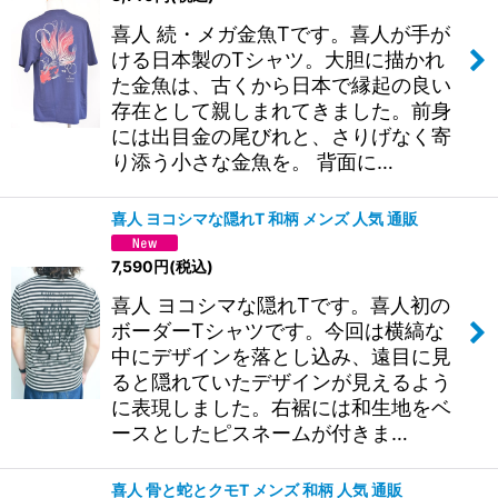
喜人 続・メガ金魚Tです。喜人が手が
絞り込む
ける日本製のTシャツ。大胆に描かれ
た金魚は、古くから日本で縁起の良い
存在として親しまれてきました。前身
には出目金の尾びれと、さりげなく寄
り添う小さな金魚を。 背面に…
喜人 ヨコシマな隠れT 和柄 メンズ 人気 通販
7,590
円
(税込)
喜人 ヨコシマな隠れTです。喜人初の
ボーダーTシャツです。今回は横縞な
中にデザインを落とし込み、遠目に見
ると隠れていたデザインが見えるよう
に表現しました。右裾には和生地をベ
ースとしたピスネームが付きま…
喜人 骨と蛇とクモT メンズ 和柄 人気 通販