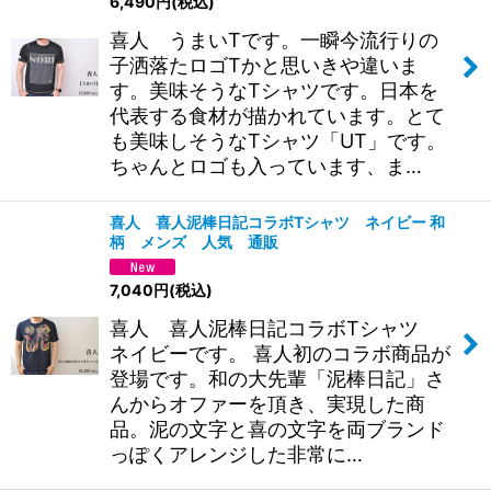
6,490
円
(税込)
喜人 うまいTです。一瞬今流行りの
子洒落たロゴTかと思いきや違いま
す。美味そうなTシャツです。日本を
代表する食材が描かれています。とて
も美味しそうなTシャツ「UT」です。
ちゃんとロゴも入っています、ま…
喜人 喜人泥棒日記コラボTシャツ ネイビー 和
柄 メンズ 人気 通販
7,040
円
(税込)
喜人 喜人泥棒日記コラボTシャツ
ネイビーです。 喜人初のコラボ商品が
登場です。和の大先輩「泥棒日記」さ
んからオファーを頂き、実現した商
品。泥の文字と喜の文字を両ブランド
っぽくアレンジした非常に…