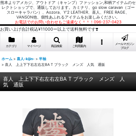
熊本よりアメカジ、アウトドア（キャンプ）ファッション,和柄アイテムのセ
レクトショップで、通販しております。カミナリ、go slow caravan（ゴー
スローキャラバン）、Aozora、Y'2 LEATHER、喜人、FREE RAGE、
VANSON他、個性あふれるアイテムをお楽しみください。
お電話でのお問い合わせもご遠慮なく＾＾！096-237-0423
お買い上げ合計税込¥11000ー以上で送料無料です❣️
メールマガジン
カテゴリ
マイページ
商品検索
ご利用案内
ブログ
ホーム
>
喜人-kijin-
>
半袖
>
喜人 上上下下右左右左BA T ブラック メンズ 人気 通販
喜人 上上下下右左右左BA T ブラック メンズ 人
気 通販