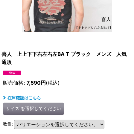
喜人 上上下下右左右左BA T ブラック メンズ 人気
通販
販売価格
:
7,590
円
(税込)
在庫確認はこちら
サイズ
を選択してください
数量
: