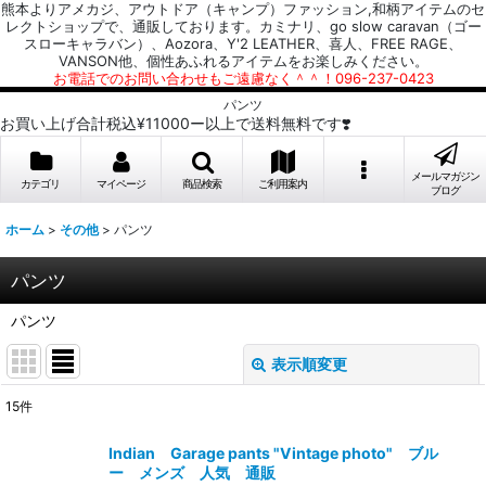
熊本よりアメカジ、アウトドア（キャンプ）ファッション,和柄アイテムのセ
レクトショップで、通販しております。カミナリ、go slow caravan（ゴー
スローキャラバン）、Aozora、Y'2 LEATHER、喜人、FREE RAGE、
VANSON他、個性あふれるアイテムをお楽しみください。
お電話でのお問い合わせもご遠慮なく＾＾！096-237-0423
パンツ
お買い上げ合計税込¥11000ー以上で送料無料です❣️
メールマガジン
カテゴリ
マイページ
商品検索
ご利用案内
ブログ
ホーム
>
その他
>
パンツ
パンツ
パンツ
表示順変更
閉じる
15
件
表示数
:
Indian Garage pants "Vintage photo" ブル
ー メンズ 人気 通販