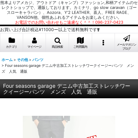
熊本よりアメカジ、アウトドア（キャンプ）ファッション,和柄アイテムのセ
レクトショップで、通販しております。カミナリ、go slow caravan（ゴー
スローキャラバン）、Aozora、Y'2 LEATHER、喜人、FREE RAGE、
VANSON他、個性あふれるアイテムをお楽しみください。
お電話でのお問い合わせもご遠慮なく＾＾！096-237-0423
お買い上げ合計税込¥11000ー以上で送料無料です❣️
メールマガジン
カテゴリ
マイページ
商品検索
ご利用案内
ブログ
ホーム
>
その他
>
パンツ
>
Four seasons garage デニム中古加工ストレッチワークイージーパンツ メン
ズ 人気 通販
Four seasons garage デニム中古加工ストレッチワー
クイージーパンツ メンズ 人気 通販