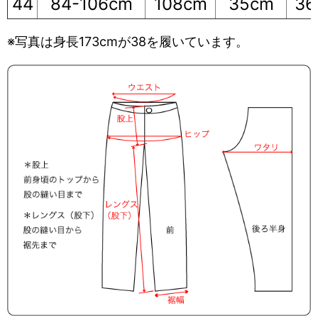
44
84-106cm
108cm
35cm
36
※写真は身長173cmが38を履いています。