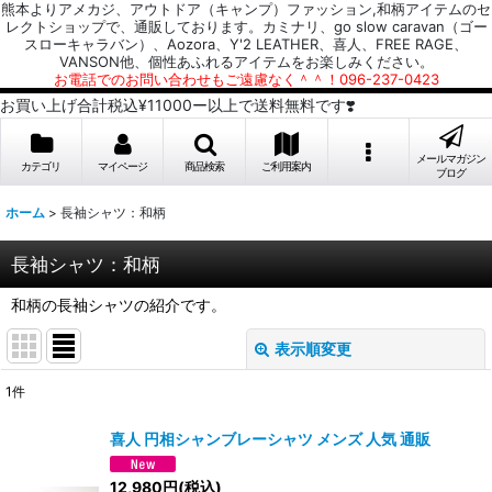
熊本よりアメカジ、アウトドア（キャンプ）ファッション,和柄アイテムのセ
レクトショップで、通販しております。カミナリ、go slow caravan（ゴー
スローキャラバン）、Aozora、Y'2 LEATHER、喜人、FREE RAGE、
VANSON他、個性あふれるアイテムをお楽しみください。
お電話でのお問い合わせもご遠慮なく＾＾！096-237-0423
お買い上げ合計税込¥11000ー以上で送料無料です❣️
メールマガジン
カテゴリ
マイページ
商品検索
ご利用案内
ブログ
ホーム
>
長袖シャツ：和柄
長袖シャツ：和柄
和柄の長袖シャツの紹介です。
表示順変更
閉じる
1
件
表示数
:
喜人 円相シャンブレーシャツ メンズ 人気 通販
並び順
:
12,980
円
(税込)