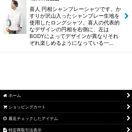
喜人 円相シャンブレーシャツです。か
絞り込む
すりが沢山入ったシャンブレー生地を
使用したロングシャツ。喜人の代表的
なデザインの円相を右側に、左は
BODYによってデザインが異なりそれ
ぞれ楽しめるようになっている一…
ホーム
ショッピングカート
最近チェックしたアイテム
特定商取引法表示