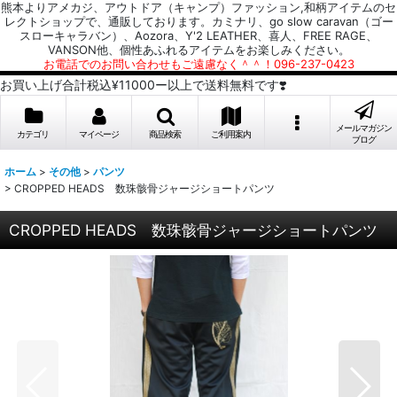
熊本よりアメカジ、アウトドア（キャンプ）ファッション,和柄アイテムのセ
レクトショップで、通販しております。カミナリ、go slow caravan（ゴー
スローキャラバン）、Aozora、Y'2 LEATHER、喜人、FREE RAGE、
VANSON他、個性あふれるアイテムをお楽しみください。
お電話でのお問い合わせもご遠慮なく＾＾！096-237-0423
お買い上げ合計税込¥11000ー以上で送料無料です❣️
メールマガジン
カテゴリ
マイページ
商品検索
ご利用案内
ブログ
ホーム
>
その他
>
パンツ
>
CROPPED HEADS 数珠骸骨ジャージショートパンツ
CROPPED HEADS 数珠骸骨ジャージショートパンツ