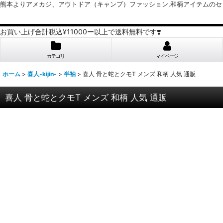
熊本よりアメカジ、アウトドア（キャンプ）ファッション,和柄アイテムのセレクトショッ
お買い上げ合計税込¥11000ー以上で送料無料です❣️
カテゴリ
マイページ
ホーム
>
喜人-kijin-
>
半袖
>
喜人 骨と蛇とクモT メンズ 和柄 人気 通販
喜人 骨と蛇とクモT メンズ 和柄 人気 通販