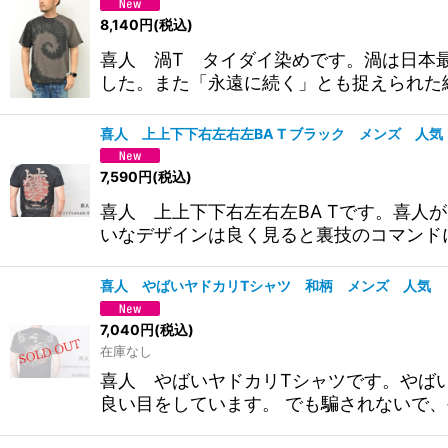
8,140
円
(税込)
喜人 渦T タイダイ染めです。渦は日本
した。また「永遠に続く」とも捉えられた
喜人 上上下下右左右左BA T ブラック メンズ 人気
7,590
円
(税込)
喜人 上上下下右左右左BA Tです。喜
いなデザインは良く見ると裏技のコマンド
喜人 やばいヤドカリTシャツ 和柄 メンズ 人気
7,040
円
(税込)
在庫なし
喜人 やばいヤドカリTシャツです。やば
良い目をしています。 でも騙されないで