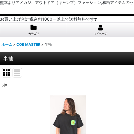
熊本よりアメカジ、アウトドア（キャンプ）ファッション,和柄アイテムのセレクトショッ
お買い上げ合計税込¥11000ー以上で送料無料です❣️
カテゴリ
マイページ
ホーム
>
COB MASTER
>
半袖
半袖
5
件
表示数
:
並び順
: