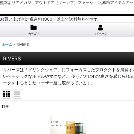
熊本よりアメカジ、アウトドア（キャンプ）ファッション,和柄アイテムのセレクトショッ
お買い上げ合計税込¥11000ー以上で送料無料です❣️
カテゴリ
マイページ
ホーム
>
RIVERS
RIVERS
リバーズは「ドリンクウェア」にフォーカスしたプロダクトを展開する
いベーシックなボトルやマグなど、 使うごとに心地良さを感じられる
ークを中心としたユーザー層に広がっています。
11
件
表示数
:
並び順
: