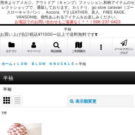
熊本よりアメカジ、アウトドア（キャンプ）ファッション,和柄アイテムのセ
レクトショップで、通販しております。カミナリ、go slow caravan（ゴー
スローキャラバン）、Aozora、Y'2 LEATHER、喜人、FREE RAGE、
VANSON他、個性あふれるアイテムをお楽しみください。
お電話でのお問い合わせもご遠慮なく＾＾！096-237-0423
半袖
お買い上げ合計税込¥11000ー以上で送料無料です❣️
メールマガジン
カテゴリ
マイページ
商品検索
ご利用案内
ブログ
ホーム
>
ＬＯＷ ＢＬＯＷ ＫＮＵＣＫＬＥ
>
半袖
半袖
半袖
表示順変更
閉じる
1
件
表示数
: