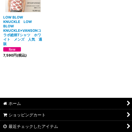
並び順
:
絞り込む
LOW BLOW
KNUCKLE LOW
BLOW
KNUCKLE×VANSONコ
ラボ総柄Tシャツ ホワ
イト メンズ 人気 通
販
7,590
円
(税込)
ホーム
ショッピングカート
最近チェックしたアイテム