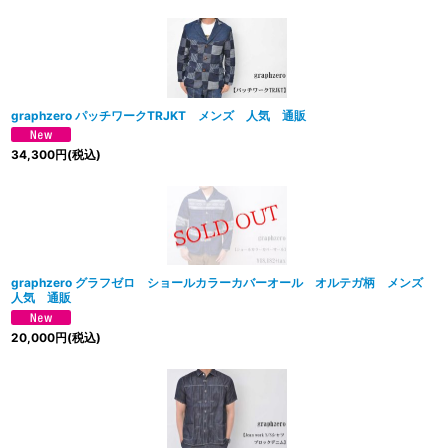
サブカテゴリ
:
表示数
:
並び順
:
graphzero パッチワークTRJKT メンズ 人気 通販
34,300
円
(税込)
graphzero グラフゼロ ショールカラーカバーオール オルテガ柄 メンズ
人気 通販
20,000
円
(税込)