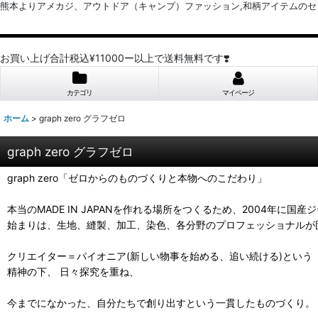
熊本よりアメカジ、アウトドア（キャンプ）ファッション,和柄アイテムのセレクトショッ
お買い上げ合計税込¥11000ー以上で送料無料です❣️
カテゴリ
マイページ
ホーム
>
graph zero グラフゼロ
graph zero グラフゼロ
graph zero「ゼロからのものづくりと本物へのこだわり」
本当のMADE IN JAPANを作れる場所をつくるため、2004年に国産
始まりは、生地、縫製、加工、染色、各分野のプロフェッショナルが
クリエイター＝パイオニア(新しい物事を始める、追い続ける)という
精神の下、 日々探究を重ね、
今までになかった、自分たちで創り出すという一貫したものづくり。