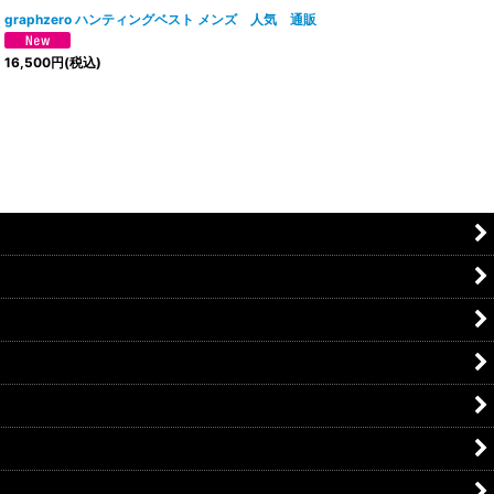
graphzero ハンティングベスト メンズ 人気 通販
16,500
円
(税込)