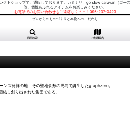
プで、通販しております。カミナリ、go slow caravan（ゴースローキャラ
他、個性あふれるアイテムをお楽しみください。
お電話でのお問い合わせもご遠慮なく＾＾！096-237-0423
ゼロからのものづくりと本物へのこだわり
商品検索
ご利用案内
ジーンズ発祥の地、その聖地倉敷の児島で誕生したgraphzero。
団結し創り出された集団である。