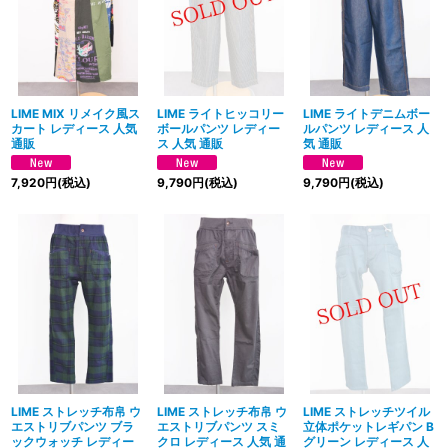
絞り込む
LIME MIX リメイク風ス
LIME ライトヒッコリー
LIME ライトデニムボー
カート レディース 人気
ボールパンツ レディー
ルパンツ レディース 人
通販
ス 人気 通販
気 通販
7,920
円
(税込)
9,790
円
(税込)
9,790
円
(税込)
LIME ストレッチ布帛 ウ
LIME ストレッチ布帛 ウ
LIME ストレッチツイル
エストリブパンツ ブラ
エストリブパンツ スミ
立体ポケットレギパン B
ックウォッチ レディー
クロ レディース 人気 通
グリーン レディース 人