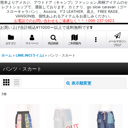
熊本よりアメカジ、アウトドア（キャンプ）ファッション,和柄アイテムのセ
レクトショップで、通販しております。カミナリ、go slow caravan（ゴー
スローキャラバン）、Aozora、Y'2 LEATHER、喜人、FREE RAGE、
VANSON他、個性あふれるアイテムをお楽しみください。
お電話でのお問い合わせもご遠慮なく＾＾！096-237-0423
お買い上げ合計税込¥11000ー以上で送料無料です❣️
メールマガジン
カテゴリ
マイページ
商品検索
ご利用案内
ブログ
ホーム
>
LIME.INC(ライム)
>
パンツ・スカート
パンツ・スカート
表示順変更
閉じる
7
件
表示数
:
並び順
: