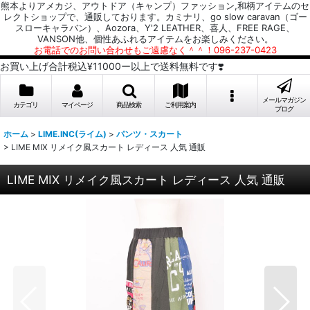
熊本よりアメカジ、アウトドア（キャンプ）ファッション,和柄アイテムのセ
レクトショップで、通販しております。カミナリ、go slow caravan（ゴー
スローキャラバン）、Aozora、Y'2 LEATHER、喜人、FREE RAGE、
VANSON他、個性あふれるアイテムをお楽しみください。
お電話でのお問い合わせもご遠慮なく＾＾！096-237-0423
お買い上げ合計税込¥11000ー以上で送料無料です❣️
メールマガジン
カテゴリ
マイページ
商品検索
ご利用案内
ブログ
ホーム
>
LIME.INC(ライム)
>
パンツ・スカート
>
LIME MIX リメイク風スカート レディース 人気 通販
LIME MIX リメイク風スカート レディース 人気 通販