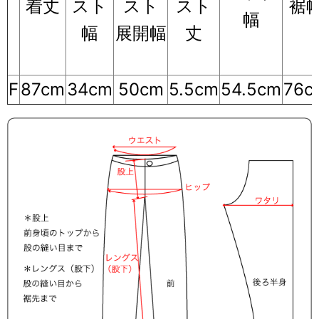
着丈
スト
スト
スト
裾
幅
幅
展開幅
丈
F
87cm
34cm
50cm
5.5cm
54.5cm
76c