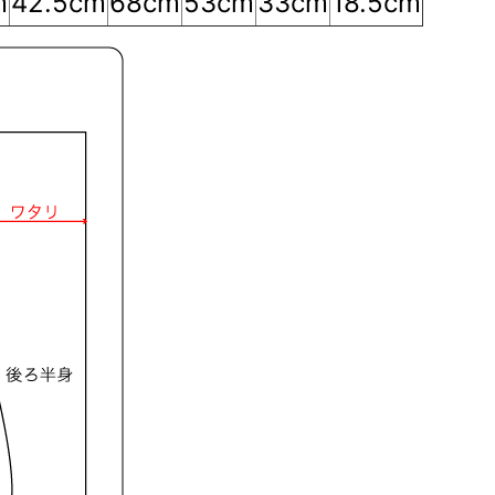
m
42.5cm
68cm
53cm
33cm
18.5cm