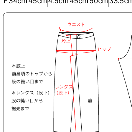
F
34cm
45cm
4.5cm
45cm
50cm
33.5c