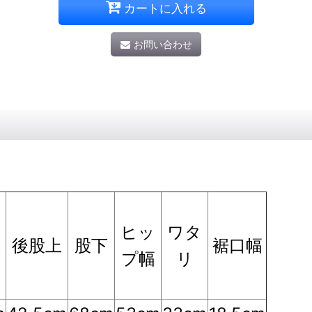
カートに入れる
お問い合わせ
ヒッ
ワタ
上
後股上
股下
裾口幅
プ幅
リ