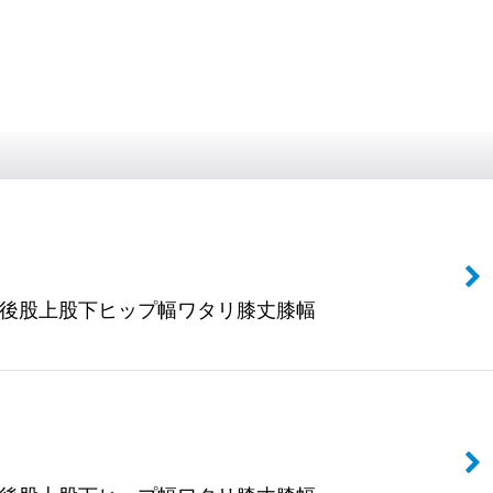
上後股上股下ヒップ幅ワタリ膝丈膝幅