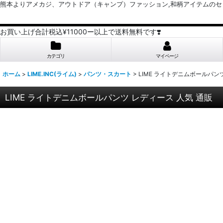
熊本よりアメカジ、アウトドア（キャンプ）ファッション,和柄アイテムのセレクトショッ
お買い上げ合計税込¥11000ー以上で送料無料です❣️
カテゴリ
マイページ
ホーム
>
LIME.INC(ライム)
>
パンツ・スカート
>
LIME ライトデニムボールパン
LIME ライトデニムボールパンツ レディース 人気 通販