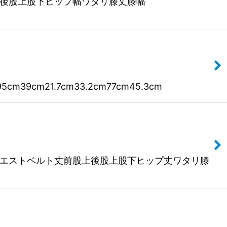
上後股上股下ヒップ幅ワタリ膝丈膝幅
m21.7cm33.2cm77cm45.3cm
ト幅ウエストベルト丈前股上後股上股下ヒップ丈ワタリ膝