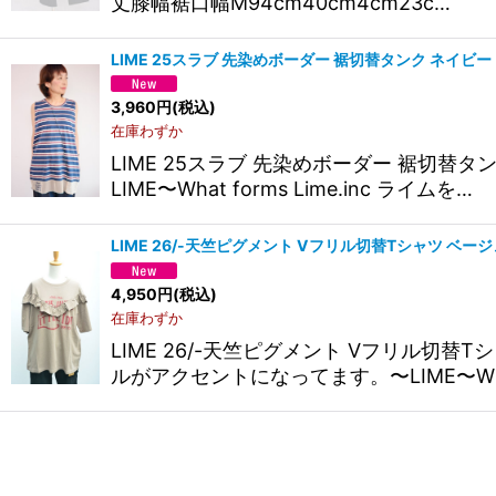
丈膝幅裾口幅M94cm40cm4cm23c…
LIME 25スラブ 先染めボーダー 裾切替タンク ネイビー
3,960
円
(税込)
在庫わずか
LIME 25スラブ 先染めボーダー 裾
LIME〜What forms Lime.inc ライムを…
LIME 26/-天竺ピグメント Vフリル切替Tシャツ ベー
4,950
円
(税込)
在庫わずか
LIME 26/-天竺ピグメント Vフリ
ルがアクセントになってます。〜LIME〜Wha