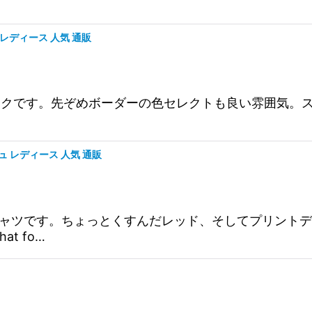
 レディース 人気 通販
切替タンクです。先ぞめボーダーの色セレクトも良い雰囲気
ジュ レディース 人気 通販
ル切替Tシャツです。ちょっとくすんだレッド、そしてプリン
t fo…