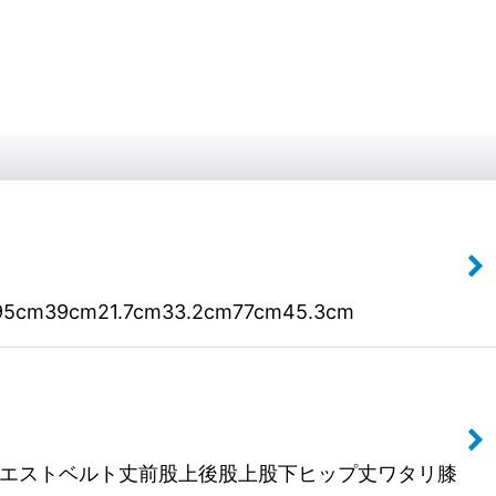
m21.7cm33.2cm77cm45.3cm
ト幅ウエストベルト丈前股上後股上股下ヒップ丈ワタリ膝