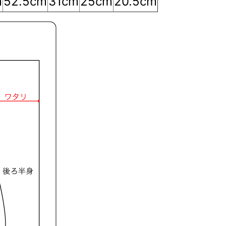
m
52.5cm
31cm
25cm
20.5cm