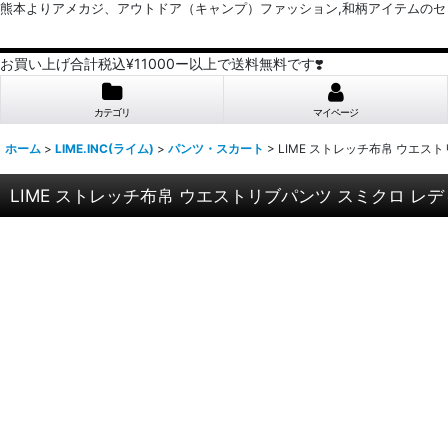
熊本よりアメカジ、アウトドア（キャンプ）ファッション,和柄アイテムのセレクトショッ
お買い上げ合計税込¥11000ー以上で送料無料です❣️
カテゴリ
マイページ
ホーム
>
LIME.INC(ライム)
>
パンツ・スカート
>
LIME ストレッチ布帛 ウエス
LIME ストレッチ布帛 ウエストリブパンツ スミクロ レデ