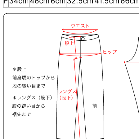
F
34cm
46cm
6cm
32.5cm
41.5cm
66c