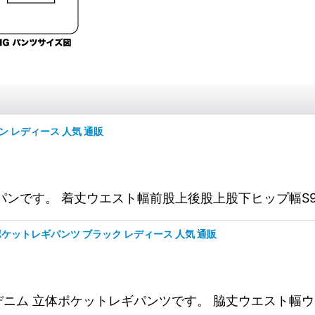
ン レディース 人気 通販
です。 着丈ウエスト幅前股上後股上股下ヒップ幅S95cm39c
体ポケットレギパンツ ブラック レディース 人気 通販
レッチデニム 立体ポケットレギパンツです。 脇丈ウエス